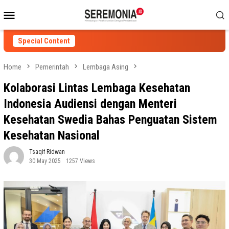
Skip
Mobile
to
Menu
content
Special Content
Home
Pemerintah
Lembaga Asing
Kolaborasi Lintas Lembaga Kesehatan
Indonesia Audiensi dengan Menteri
Kesehatan Swedia Bahas Penguatan Sistem
Kesehatan Nasional
Tsaqif Ridwan
30 May 2025
1257 Views