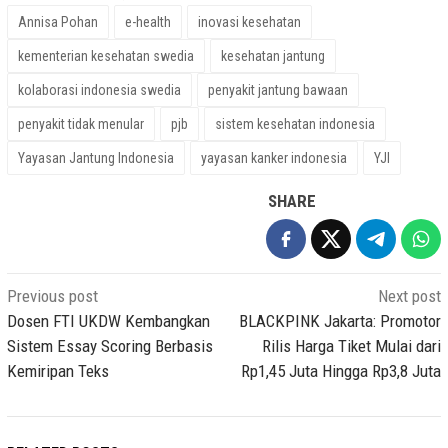
Annisa Pohan
e-health
inovasi kesehatan
kementerian kesehatan swedia
kesehatan jantung
kolaborasi indonesia swedia
penyakit jantung bawaan
penyakit tidak menular
pjb
sistem kesehatan indonesia
Yayasan Jantung Indonesia
yayasan kanker indonesia
YJI
SHARE
Post
Previous post
Next post
navigation
Dosen FTI UKDW Kembangkan
BLACKPINK Jakarta: Promotor
Sistem Essay Scoring Berbasis
Rilis Harga Tiket Mulai dari
Kemiripan Teks
Rp1,45 Juta Hingga Rp3,8 Juta