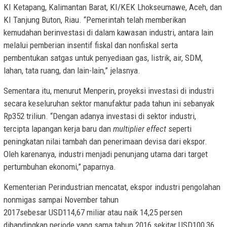
KI Ketapang, Kalimantan Barat, KI/KEK Lhokseumawe, Aceh, dan
KI Tanjung Buton, Riau. “Pemerintah telah memberikan
kemudahan berinvestasi di dalam kawasan industri, antara lain
melalui pemberian insentif fiskal dan nonfiskal serta
pembentukan satgas untuk penyediaan gas, listrik, air, SDM,
lahan, tata ruang, dan lain-lain,” jelasnya.
Sementara itu, menurut Menperin, proyeksi investasi di industri
secara keseluruhan sektor manufaktur pada tahun ini sebanyak
Rp352 triliun. “Dengan adanya investasi di sektor industri,
tercipta lapangan kerja baru dan
multiplier effect
seperti
peningkatan nilai tambah dan penerimaan devisa dari ekspor.
Oleh karenanya, industri menjadi penunjang utama dari target
pertumbuhan ekonomi,” paparnya.
Kementerian Perindustrian mencatat, ekspor industri pengolahan
nonmigas sampai November tahun
2017sebesar USD114,67 miliar atau naik 14,25 persen
dibandingkan periode yang sama tahun 2016 sekitar USD100,36