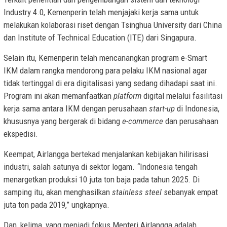
Industry 4.0,
Kemenperin telah menjajaki kerja sama untuk
melakukan kolaborasi riset dengan Tsinghua University dari China
dan Institute of Technical Education (ITE) dari Singapura.
Selain itu, Kemenperin telah mencanangkan program e-Smart
IKM
dalam rangka mendorong para pelaku IKM nasional agar
tidak tertinggal di era digitalisasi yang sedang dihadapi saat ini.
Program ini akan memanfaatkan
platform
digital melalui fasilitasi
kerja sama antara IKM dengan perusahaan
start-up
di Indonesia,
khususnya yang bergerak di bidang
e-commerce
dan perusahaan
ekspedisi.
Keempat, Airlangga bertekad menjalankan kebijakan hilirisasi
industri, salah satunya di sektor logam.
“
Indonesia tengah
menargetkan produksi 10 juta ton baja pada tahun 2025. Di
samping itu, akan menghasilkan
stainless steel
sebanyak empat
juta ton pada 2019,” ungkapnya.
Dan, kelima, yang menjadi fokus Menteri Airlangga adalah