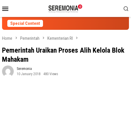
Skip
Mobile
to
Menu
content
Special Content
Home
Pemerintah
Kementerian RI
Pemerintah Uraikan Proses Alih Kelola Blok
Mahakam
Seremonia
10 January 2018
480 Views