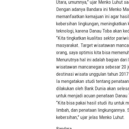
Utara, umumnya,” ujar Menko Luhut s
Dengan adanya Bandara ini Menko Mar
memanfaatkan kemajuan ini agar hasi
kebersihan lingkungan, meningkatkan 
teknologi, karena Danau Toba akan ked
“Kita tingkatkan kualitas sektor par
masyarakat. Target wisatawan mancan
orang, saya optimis kita bisa memenuhi
Menurutnya hal ini adalah bagian dari
wisatawan mancanegara sebesar 20 ju
destinasi wisata unggulan tahun 2017
Ia mengatakan studi tentang penataa
dilakukan oleh Bank Dunia akan selesa
untuk menjadi acuan penataan Danau 
“Kita bisa pakai hasil studi itu unt
limbah, dan penataan lingkungannya. 
kebersihan,” ujar jelas Menko Luhut.
Bandara