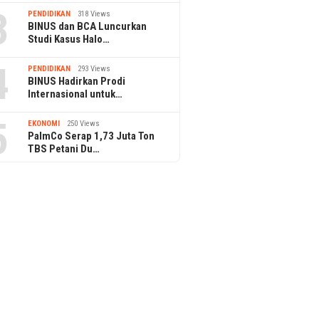
3
PENDIDIKAN
318 Views
BINUS dan BCA Luncurkan
Studi Kasus Halo…
4
PENDIDIKAN
293 Views
BINUS Hadirkan Prodi
Internasional untuk…
5
EKONOMI
250 Views
PalmCo Serap 1,73 Juta Ton
TBS Petani Du…