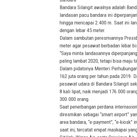
Bandara Silangit awalnya adalah Band
landasan pacu bandara ini diperpanja
hingga mencapai 2.400 m. Saat ini la
dengan lebar 45 meter.
Dalam sambutan peresmiannya Preside
meter agar pesawat berbadan lebar b
“Saya minta landasannya diperpanjang 
paling lambat 2020, tetapi bisa maju t
Dalam pidatonya Menteri Perhubungan
162 juta orang per tahun pada 2019.
pesawat udara di Bandara Silangit se
8 kali lipat, naik menjadi 176.000 or
300.000 orang.
Saat penerbangan perdana internasional
diresmikan sebagai “smart airport” yang
area bandara, “e-payment”, “e-kiosk” in
saat ini, tercatat empat maskapai yan