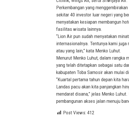
Citilink, Wings Air, serta Sriwijaya Air.
Perkembangan yang menggembirakan ini
sekitar 40 investor luar negeri yang b
menyatakan kesiapan membangun hotel b
fasilitas wisata lainnya.
“Lion Air pun sudah menyatakan minat
internasionalnya. Tentunya kami juga
atau yang lain,” kata Menko Luhut.
Menurut Menko Luhut, dalam rangka 
yang telah ditetapkan sebagai satu dari
kabupaten Toba Samosir akan mulai d
“Kuartal pertama tahun depan kita ha
Landas pacu akan kita panjangkan hin
mendarat disana,” jelas Menko Luhut.
pembangunan akses jalan menuju band
Post Views:
412