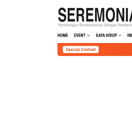
Skip
to
content
HOME
EVENT
GAYA HIDUP
IN
Special Content