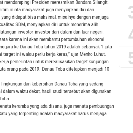
aat mendampingi Presiden meresmikan Bandara Silangit.
itim minta masyarakat juga menyiapkan diri dan
l yang didapat bisa maksimal, misalnya dengan menjaga
kualitas SDM, menyiapkan diri untuk menerima alih
atangan investor-investor dari dalam dan luar negeri.
iwisata karena ini akan membantu pertumbuhan ekonomi
egara ke Danau Toba tahun 2019 adalah sebanyak 1 juta
 target ini walau perlu kerja keras,” ujar Menko Luhut.
 kerja pemerintah untuk merealisasikan target kunjungan
ta orang pada 2019. Danau Toba ditetapkan menjadi 10
.
n lingkungan dan kebersihan Danau Toba yang sedang
i dalam waktu dekat, hasil studi tersebut akan digunakan
Toba.
uk menata keramba yang ada disana, juga menata pembuangan
Satu yang terpenting adalah masyarakat harus menjaga