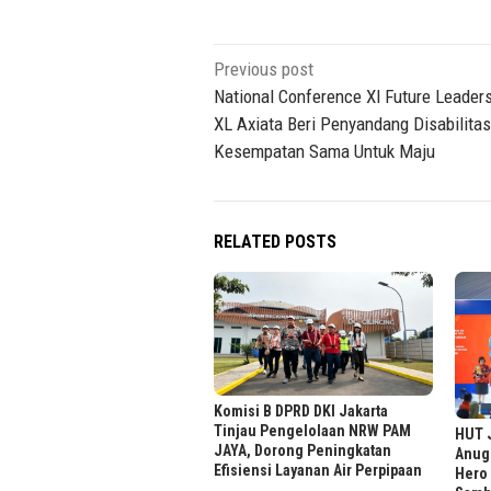
Post
Previous post
navigation
National Conference Xl Future Leaders
XL Axiata Beri Penyandang Disabilitas
Kesempatan Sama Untuk Maju
RELATED POSTS
Komisi B DPRD DKI Jakarta
Tinjau Pengelolaan NRW PAM
HUT J
JAYA, Dorong Peningkatan
Anug
Efisiensi Layanan Air Perpipaan
Hero