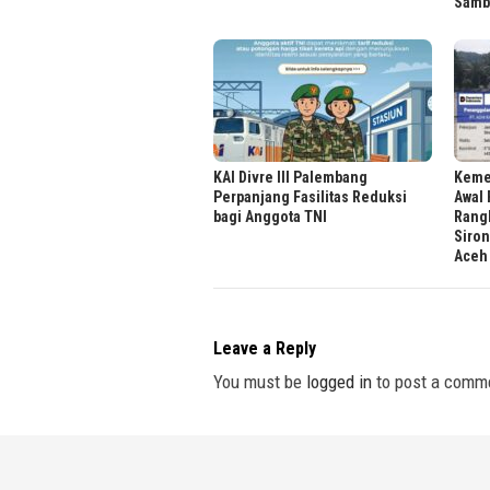
Samb
KAI Divre III Palembang
Keme
Perpanjang Fasilitas Reduksi
Awal
bagi Anggota TNI
Rangk
Siron
Aceh
Leave a Reply
You must be
logged in
to post a comm