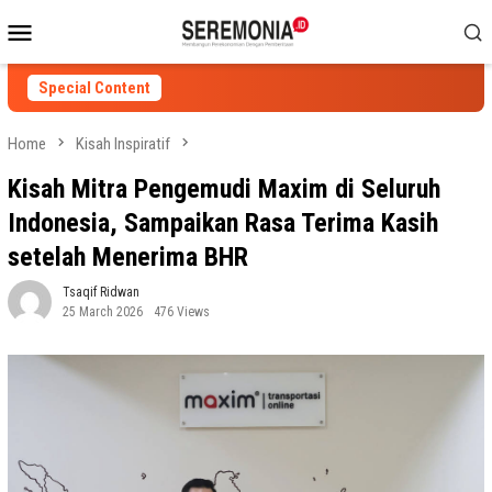
Skip
Mobile
to
Menu
content
Special Content
Home
Kisah Inspiratif
Kisah Mitra Pengemudi Maxim di Seluruh
Indonesia, Sampaikan Rasa Terima Kasih
setelah Menerima BHR
Tsaqif Ridwan
25 March 2026
476 Views