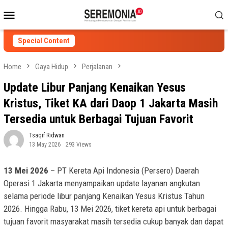
Skip
Mobile
to
Menu
content
Special Content
Home
Gaya Hidup
Perjalanan
Update Libur Panjang Kenaikan Yesus
Kristus, Tiket KA dari Daop 1 Jakarta Masih
Tersedia untuk Berbagai Tujuan Favorit
Tsaqif Ridwan
13 May 2026
293 Views
13 Mei 2026
– PT Kereta Api Indonesia (Persero) Daerah
Operasi 1 Jakarta menyampaikan update layanan angkutan
selama periode libur panjang Kenaikan Yesus Kristus Tahun
2026. Hingga Rabu, 13 Mei 2026, tiket kereta api untuk berbagai
tujuan favorit masyarakat masih tersedia cukup banyak dan dapat