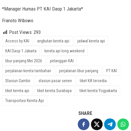
*Manager Humas PT KAI Daop 1 Jakarta*
Franoto Wibowo
Post Views:
293
Access by KAI
angkutan kereta api
jadwal kereta api
KAI Daop 1 Jakarta
kereta api long weekend
libur panjang Mei 2026
pelanggan KAI
perjalanan kereta tambahan
perjalanan libur panjang
PT KAI
Stasiun Gambir
stasiun pasar senen
tiket KA tersedia
tiket kereta api
tiket kereta Surabaya
tiket kereta Yogyakarta
Transportasi Kereta Api
SHARE