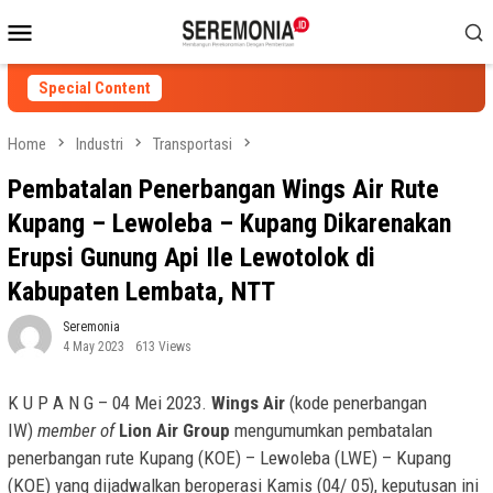
Skip
Mobile
to
Menu
content
Special Content
Home
Industri
Transportasi
Pembatalan Penerbangan Wings Air Rute
Kupang – Lewoleba – Kupang Dikarenakan
Erupsi Gunung Api Ile Lewotolok di
Kabupaten Lembata, NTT
Seremonia
4 May 2023
613 Views
K U P A N G – 04 Mei 2023.
Wings Air
(kode penerbangan
IW)
member of
Lion Air Group
mengumumkan pembatalan
penerbangan rute Kupang (KOE) – Lewoleba (LWE) – Kupang
(KOE) yang dijadwalkan beroperasi Kamis (04/ 05), keputusan ini