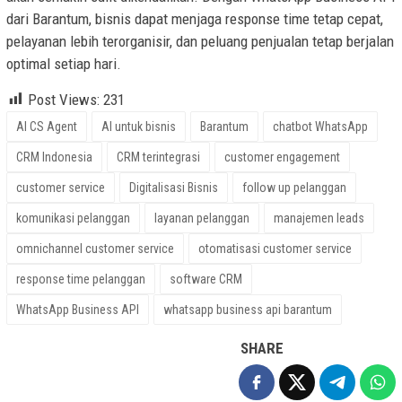
dari Barantum, bisnis dapat menjaga response time tetap cepat,
pelayanan lebih terorganisir, dan peluang penjualan tetap berjalan
optimal setiap hari.
Post Views:
231
AI CS Agent
AI untuk bisnis
Barantum
chatbot WhatsApp
CRM Indonesia
CRM terintegrasi
customer engagement
customer service
Digitalisasi Bisnis
follow up pelanggan
komunikasi pelanggan
layanan pelanggan
manajemen leads
omnichannel customer service
otomatisasi customer service
response time pelanggan
software CRM
WhatsApp Business API
whatsapp business api barantum
SHARE