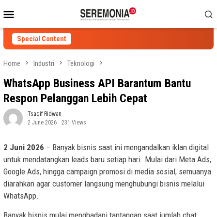
Skip
Mobile
to
Menu
content
Special Content
Home
Industri
Teknologi
WhatsApp Business API Barantum Bantu
Respon Pelanggan Lebih Cepat
Tsaqif Ridwan
2 June 2026
231 Views
2 Juni 2026
– Banyak bisnis saat ini mengandalkan iklan digital
untuk mendatangkan leads baru setiap hari. Mulai dari Meta Ads,
Google Ads, hingga campaign promosi di media sosial, semuanya
diarahkan agar customer langsung menghubungi bisnis melalui
WhatsApp.
Banyak bisnis mulai menghadapi tantangan saat jumlah chat