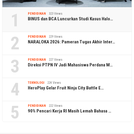
1
PENDIDIKAN
323 Views
BINUS dan BCA Luncurkan Studi Kasus Halo…
2
PENDIDIKAN
229 Views
NARALOKA 2026: Pameran Tugas Akhir Inter…
3
PENDIDIKAN
227 Views
Direksi PTPN IV Jadi Mahasiswa Perdana M…
4
TEKNOLOGI
224 Views
HeroPlay Gelar Fruit Ninja City Battle E…
5
PENDIDIKAN
222 Views
90% Pencari Kerja RI Masih Lemah Bahasa …