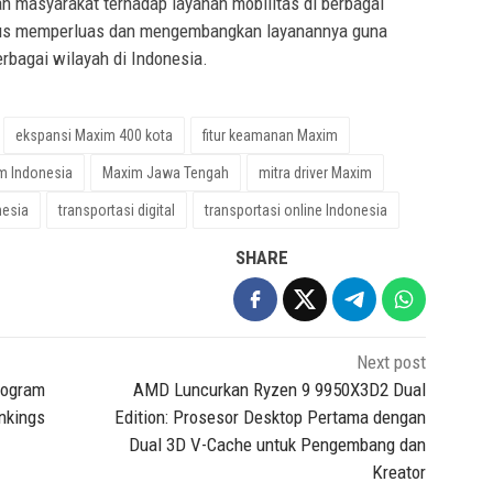
 masyarakat terhadap layanan mobilitas di berbagai
rus memperluas dan mengembangkan layanannya guna
bagai wilayah di Indonesia.
ekspansi Maxim 400 kota
fitur keamanan Maxim
m Indonesia
Maxim Jawa Tengah
mitra driver Maxim
nesia
transportasi digital
transportasi online Indonesia
SHARE
Next post
rogram
AMD Luncurkan Ryzen 9 9950X3D2 Dual
nkings
Edition: Prosesor Desktop Pertama dengan
Dual 3D V-Cache untuk Pengembang dan
Kreator