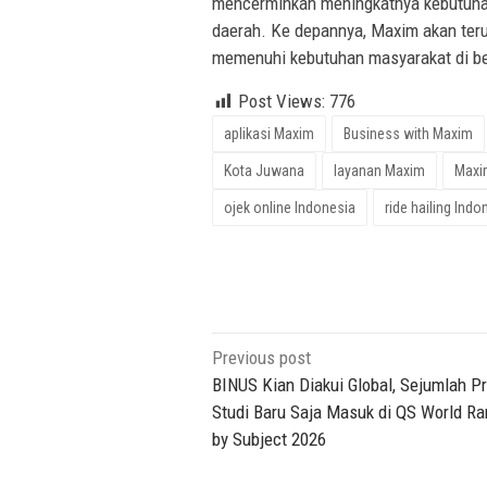
mencerminkan meningkatnya kebutuhan
daerah. Ke depannya, Maxim akan te
memenuhi kebutuhan masyarakat di ber
Post Views:
776
aplikasi Maxim
Business with Maxim
Kota Juwana
layanan Maxim
Maxi
ojek online Indonesia
ride hailing Indo
Post
Previous post
navigation
BINUS Kian Diakui Global, Sejumlah P
Studi Baru Saja Masuk di QS World Ra
by Subject 2026