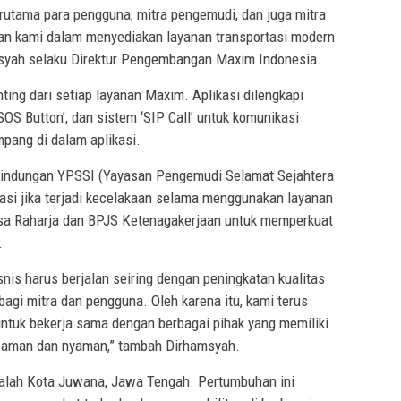
rutama para pengguna, mitra pengemudi, dan juga mitra
an kami dalam menyediakan layanan transportasi modern
syah selaku Direktur Pengembangan Maxim Indonesia.
ing dari setiap layanan Maxim. Aplikasi dilengkapi
 ‘SOS Button’, dan sistem ‘SIP Call’ untuk komunikasi
pang di dalam aplikasi.
lindungan YPSSI (Yayasan Pengemudi Selamat Sejahtera
si jika terjadi kecelakaan selama menggunakan layanan
sa Raharja dan BPJS Ketenagakerjaan untuk memperkuat
.
is harus berjalan seiring dengan peningkatan kualitas
agi mitra dan pengguna. Oleh karena itu, kami terus
untuk bekerja sama dengan berbagai pihak yang memiliki
g aman dan nyaman,” tambah Dirhamsyah.
dalah Kota Juwana, Jawa Tengah. Pertumbuhan ini