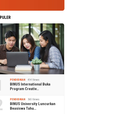
PULER
1
PENDIDIKAN
414 Views
BINUS International Buka
Program Creativ…
2
PENDIDIKAN
365 Views
BINUS University Luncurkan
Beasiswa Tahu…