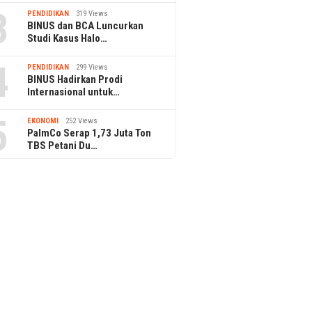
3
PENDIDIKAN
319 Views
BINUS dan BCA Luncurkan
Studi Kasus Halo…
4
PENDIDIKAN
299 Views
BINUS Hadirkan Prodi
Internasional untuk…
5
EKONOMI
252 Views
PalmCo Serap 1,73 Juta Ton
TBS Petani Du…