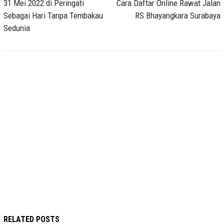
navigation
31 Mei 2022 di Peringati
Cara Daftar Online Rawat Jalan
Sebagai Hari Tanpa Tembakau
RS Bhayangkara Surabaya
Sedunia
RELATED POSTS