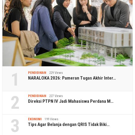
1
PENDIDIKAN
229 Views
NARALOKA 2026: Pameran Tugas Akhir Inter…
2
PENDIDIKAN
227 Views
Direksi PTPN IV Jadi Mahasiswa Perdana M…
3
EKONOMI
199 Views
Tips Agar Belanja dengan QRIS Tidak Biki…