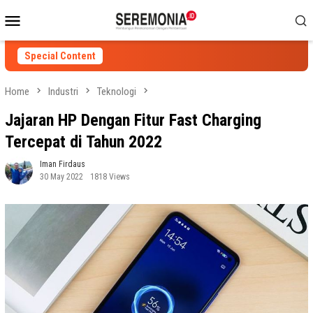
Skip
Mobile
to
Menu
content
Special Content
Home
Industri
Teknologi
Jajaran HP Dengan Fitur Fast Charging
Tercepat di Tahun 2022
Iman Firdaus
30 May 2022
1818 Views