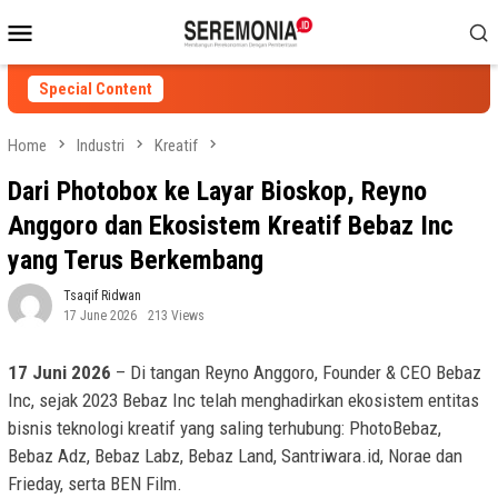
Skip
Mobile
to
Menu
content
Special Content
Home
Industri
Kreatif
Dari Photobox ke Layar Bioskop, Reyno
Anggoro dan Ekosistem Kreatif Bebaz Inc
yang Terus Berkembang
Tsaqif Ridwan
17 June 2026
213 Views
17 Juni 2026
– Di tangan Reyno Anggoro, Founder & CEO Bebaz
Inc, sejak 2023 Bebaz Inc telah menghadirkan ekosistem entitas
bisnis teknologi kreatif yang saling terhubung: PhotoBebaz,
Bebaz Adz, Bebaz Labz, Bebaz Land, Santriwara.id, Norae dan
Frieday, serta BEN Film.