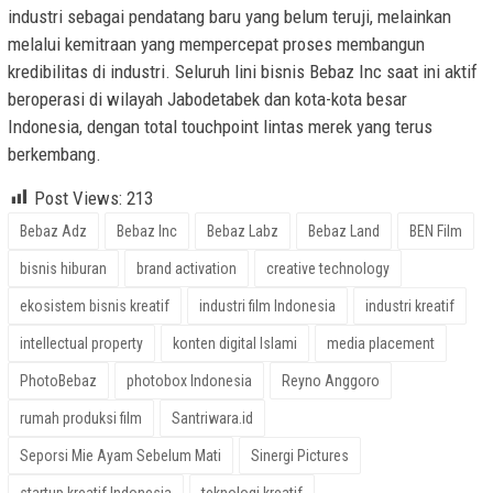
industri sebagai pendatang baru yang belum teruji, melainkan
melalui kemitraan yang mempercepat proses membangun
kredibilitas di industri. Seluruh lini bisnis Bebaz Inc saat ini aktif
beroperasi di wilayah Jabodetabek dan kota-kota besar
Indonesia, dengan total touchpoint lintas merek yang terus
berkembang.
Post Views:
213
Bebaz Adz
Bebaz Inc
Bebaz Labz
Bebaz Land
BEN Film
bisnis hiburan
brand activation
creative technology
ekosistem bisnis kreatif
industri film Indonesia
industri kreatif
intellectual property
konten digital Islami
media placement
PhotoBebaz
photobox Indonesia
Reyno Anggoro
rumah produksi film
Santriwara.id
Seporsi Mie Ayam Sebelum Mati
Sinergi Pictures
startup kreatif Indonesia
teknologi kreatif