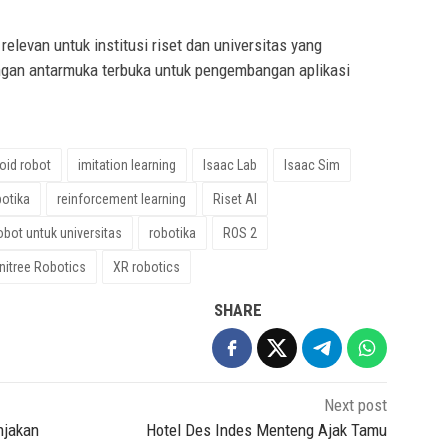
elevan untuk institusi riset dan universitas yang
an antarmuka terbuka untuk pengembangan aplikasi
id robot
imitation learning
Isaac Lab
Isaac Sim
otika
reinforcement learning
Riset AI
obot untuk universitas
robotika
ROS 2
nitree Robotics
XR robotics
SHARE
Next post
njakan
Hotel Des Indes Menteng Ajak Tamu