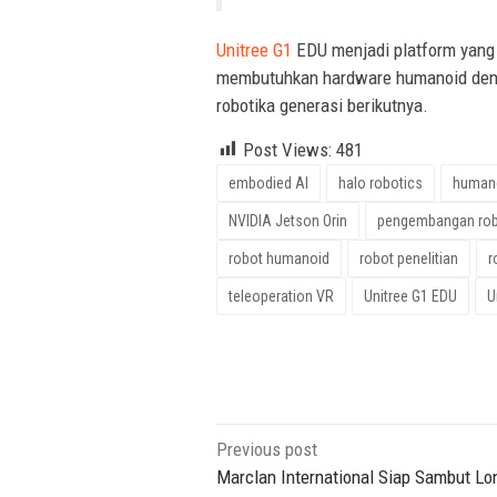
Unitree G1
EDU menjadi platform yang r
membutuhkan hardware humanoid deng
robotika generasi berikutnya.
Post Views:
481
embodied AI
halo robotics
humano
NVIDIA Jetson Orin
pengembangan rob
robot humanoid
robot penelitian
r
teleoperation VR
Unitree G1 EDU
U
Post
Previous post
navigation
Marclan International Siap Sambut Lo