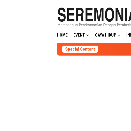
Skip
to
content
HOME
EVENT
GAYA HIDUP
IN
Special Content