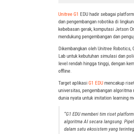
Unitree G1
EDU hadir sebagai platfor
dan pengembangan robotika di lingku
kebebasan gerak, komputasi Jetson O
mendukung pengembangan dan pengujia
Dikembangkan oleh Unitree Robotics, 
Lab untuk kebutuhan simulasi dan pol
level rendah hingga tinggi, dengan k
offline.
Target aplikasi
G1 EDU
mencakup riset
universitas, pengembangan algoritma 
dunia nyata untuk imitation learning 
“G1 EDU memberi tim riset platfor
algoritma AI secara langsung. Pipe
dalam satu ekosistem yang terinteg