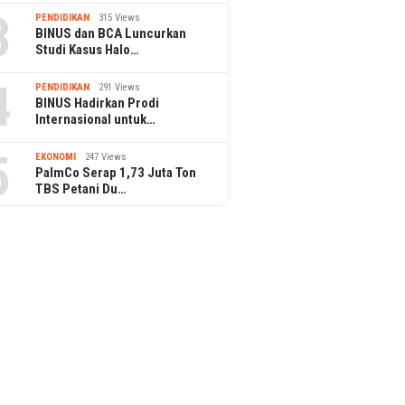
3
PENDIDIKAN
315 Views
BINUS dan BCA Luncurkan
Studi Kasus Halo…
4
PENDIDIKAN
291 Views
BINUS Hadirkan Prodi
Internasional untuk…
5
EKONOMI
247 Views
PalmCo Serap 1,73 Juta Ton
TBS Petani Du…