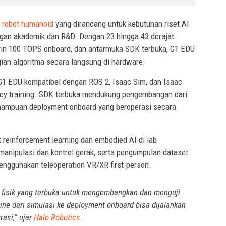
m
robot humanoid
yang dirancang untuk kebutuhan riset AI
ngan akademik dan R&D. Dengan 23 hingga 43 derajat
rin 100 TOPS onboard, dan antarmuka SDK terbuka, G1 EDU
n algoritma secara langsung di hardware.
G1 EDU kompatibel dengan ROS 2, Isaac Sim, dan Isaac
icy training. SDK terbuka mendukung pengembangan dari
emampuan deployment onboard yang beroperasi secara
 reinforcement learning dan embodied AI di lab
manipulasi dan kontrol gerak, serta pengumpulan dataset
menggunakan teleoperation VR/XR first-person.
m fisik yang terbuka untuk mengembangkan dan menguji
line dari simulasi ke deployment onboard bisa dijalankan
rasi,” ujar
Halo Robotics
.