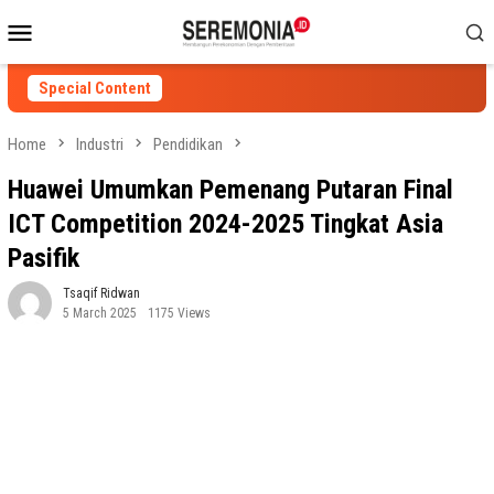
Skip
Mobile
to
Menu
content
Special Content
Home
Industri
Pendidikan
Huawei Umumkan Pemenang Putaran Final
ICT Competition 2024-2025 Tingkat Asia
Pasifik
Tsaqif Ridwan
5 March 2025
1175 Views