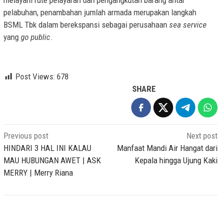
melayani rute pelayaran dan pengangkutan barang antar
pelabuhan, penambahan jumlah armada merupakan langkah
BSML Tbk dalam berekspansi sebagai perusahaan
sea service
yang
go public
.
Post Views:
678
SHARE
Post
Previous post
Next post
navigation
HINDARI 3 HAL INI KALAU
Manfaat Mandi Air Hangat dari
MAU HUBUNGAN AWET | ASK
Kepala hingga Ujung Kaki
MERRY | Merry Riana