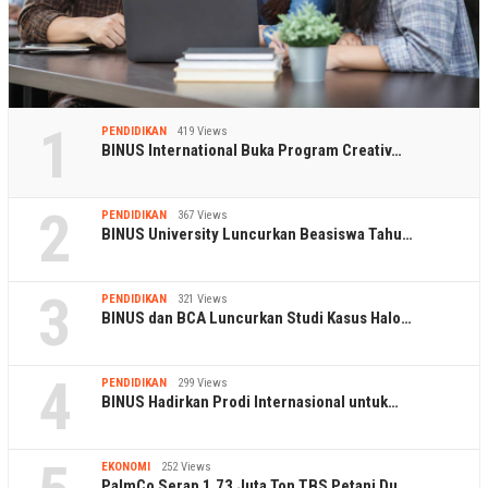
1
PENDIDIKAN
419 Views
BINUS International Buka Program Creativ…
2
PENDIDIKAN
367 Views
BINUS University Luncurkan Beasiswa Tahu…
3
PENDIDIKAN
321 Views
BINUS dan BCA Luncurkan Studi Kasus Halo…
4
PENDIDIKAN
299 Views
BINUS Hadirkan Prodi Internasional untuk…
EKONOMI
252 Views
PalmCo Serap 1,73 Juta Ton TBS Petani Du…