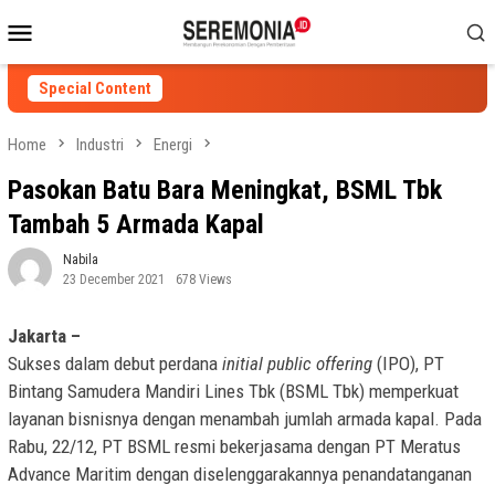
Skip
Mobile
to
Menu
content
Special Content
Home
Industri
Energi
Pasokan Batu Bara Meningkat, BSML Tbk
Tambah 5 Armada Kapal
Nabila
23 December 2021
678 Views
Jakarta –
Sukses dalam debut perdana
initial public offering
(IPO), PT
Bintang Samudera Mandiri Lines Tbk (BSML Tbk) memperkuat
layanan bisnisnya dengan menambah jumlah armada kapal. Pada
Rabu, 22/12, PT BSML resmi bekerjasama dengan PT Meratus
Advance Maritim dengan diselenggarakannya penandatanganan