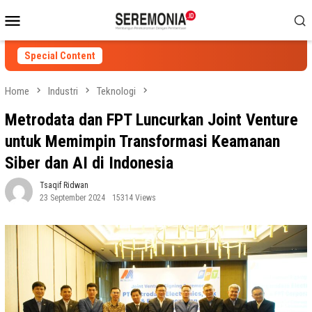
Skip
Mobile
to
Menu
content
Special Content
Home
Industri
Teknologi
Metrodata dan FPT Luncurkan Joint Venture
untuk Memimpin Transformasi Keamanan
Siber dan AI di Indonesia
Tsaqif Ridwan
23 September 2024
15314 Views