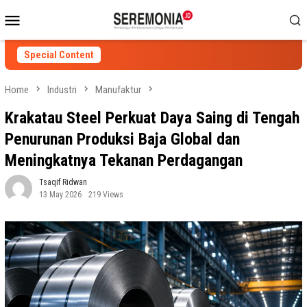
Skip
Mobile
to
Menu
content
Special Content
Home
Industri
Manufaktur
Krakatau Steel Perkuat Daya Saing di Tengah
Penurunan Produksi Baja Global dan
Meningkatnya Tekanan Perdagangan
Tsaqif Ridwan
13 May 2026
219 Views