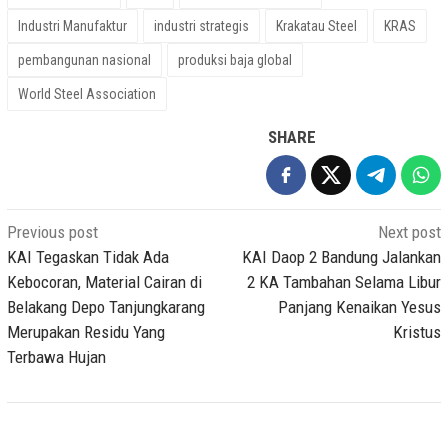
Industri Manufaktur
industri strategis
Krakatau Steel
KRAS
pembangunan nasional
produksi baja global
World Steel Association
SHARE
Post
Previous post
Next post
navigation
KAI Tegaskan Tidak Ada
KAI Daop 2 Bandung Jalankan
Kebocoran, Material Cairan di
2 KA Tambahan Selama Libur
Belakang Depo Tanjungkarang
Panjang Kenaikan Yesus
Merupakan Residu Yang
Kristus
Terbawa Hujan