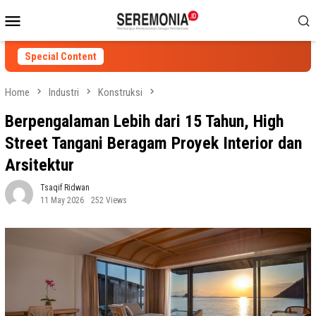
Skip
Mobile
to
Menu
content
Special Content
Home
Industri
Konstruksi
Berpengalaman Lebih dari 15 Tahun, High
Street Tangani Beragam Proyek Interior dan
Arsitektur
Tsaqif Ridwan
11 May 2026
252 Views