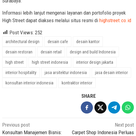
Surabaya.
Informasi lebih lanjut mengenai layanan dan portofolio proyek
High Street dapat diakses melalui situs resmi di
highstreet.co.id
Post Views:
252
architectural design
desain cafe
desain kantor
desain restoran
desain retail
design and build Indonesia
high street
high street indonesia
interior design jakarta
interior hospitality
jasa arsitektur indonesia
jasa desain interior
konsultan interior indonesia
kontraktor interior
SHARE
Post
Previous post
Next post
navigation
Konsultan Manajemen Bisnis:
Carpet Shop Indonesia Perluas