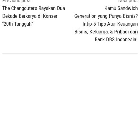
Post
Previous post
Next post
navigation
The Changcuters Rayakan Dua
Kamu Sandwich
Dekade Berkarya di Konser
Generation yang Punya Bisnis?
“20th Tangguh”
Intip 5 Tips Atur Keuangan
Bisnis, Keluarga, & Pribadi dari
Bank DBS Indonesia!