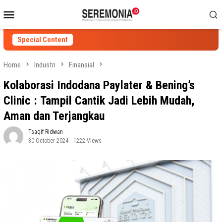
Skip
Mobile
to
Menu
content
Special Content
Home
Industri
Finansial
Kolaborasi Indodana Paylater & Bening’s
Clinic : Tampil Cantik Jadi Lebih Mudah,
Aman dan Terjangkau
Tsaqif Ridwan
30 October 2024
1222 Views