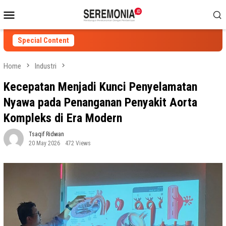
Skip
Mobile
to
Menu
content
Special Content
Home
Industri
Kecepatan Menjadi Kunci Penyelamatan
Nyawa pada Penanganan Penyakit Aorta
Kompleks di Era Modern
Tsaqif Ridwan
20 May 2026
472 Views