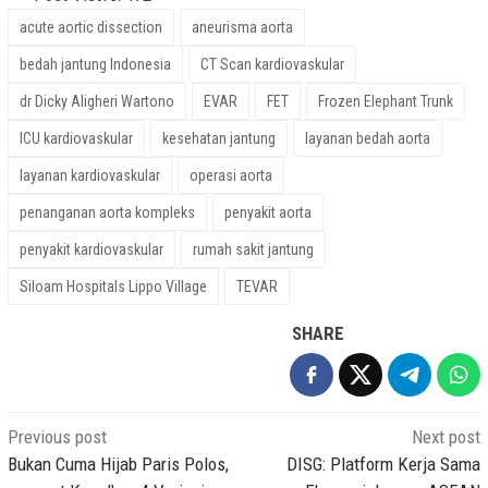
acute aortic dissection
aneurisma aorta
bedah jantung Indonesia
CT Scan kardiovaskular
dr Dicky Aligheri Wartono
EVAR
FET
Frozen Elephant Trunk
ICU kardiovaskular
kesehatan jantung
layanan bedah aorta
layanan kardiovaskular
operasi aorta
penanganan aorta kompleks
penyakit aorta
penyakit kardiovaskular
rumah sakit jantung
Siloam Hospitals Lippo Village
TEVAR
SHARE
Post
Previous post
Next post
navigation
Bukan Cuma Hijab Paris Polos,
DISG: Platform Kerja Sama