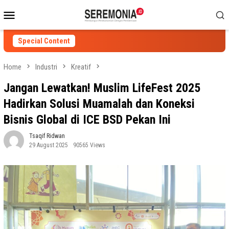
Skip
Mobile
to
Menu
content
Special Content
Home
Industri
Kreatif
Jangan Lewatkan! Muslim LifeFest 2025
Hadirkan Solusi Muamalah dan Koneksi
Bisnis Global di ICE BSD Pekan Ini
Tsaqif Ridwan
29 August 2025
90565 Views