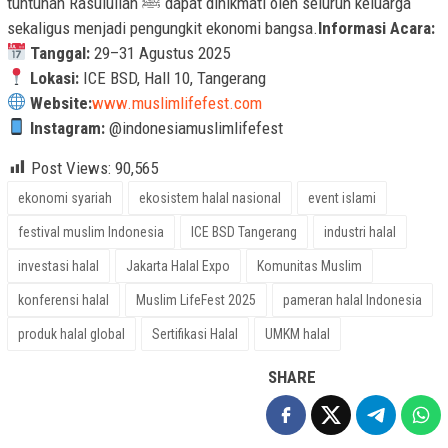
tuntunan Rasulullah ﷺ dapat dinikmati oleh seluruh keluarga
sekaligus menjadi pengungkit ekonomi bangsa.
Informasi Acara:
Tanggal:
29–31 Agustus 2025
Lokasi:
ICE BSD, Hall 10, Tangerang
Website:
www.muslimlifefest.com
Instagram:
@indonesiamuslimlifefest
Post Views:
90,565
ekonomi syariah
ekosistem halal nasional
event islami
festival muslim Indonesia
ICE BSD Tangerang
industri halal
investasi halal
Jakarta Halal Expo
Komunitas Muslim
konferensi halal
Muslim LifeFest 2025
pameran halal Indonesia
produk halal global
Sertifikasi Halal
UMKM halal
SHARE