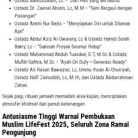
Ustadz Badrussalam, Lc – “Dari Hati yang Bertauhid”
Ustadz Dr. Zaenal Abidin, Lc, M.M – “Seni Bergaul dengan
Pasangan”
Ustadz Ammi Nur Baits – “Menyiapkan Diri untuk Dilamar
Ajal”
Ustadz Abdul Aziz Al Owaisny, Lc & Ustadz Hamdi Solah
Bakry, Lc – “Sakinah Proyek Seumur Hidup”
Ustadz Muhammad Abduh Tuasikal, S.T, M.Sc & Ustadz
Muflih Safitra, M.Sc – “Ayah On Duty = Generasi Ready”
Ustadz Ali Hasan Bawazier, Lc, Ummu Ihsan Al Choiriyah,
Ustadz Nafi’ Zainuddin, Lc, M.HI, dan Ustadz Abdurrahman
Zahier.
Sejak pagi, ribuan jamaah memadati area kajian, menciptakan
atmosfer khidmat dan penuh ketenangan.
Antusiasme Tinggi Warnai Pembukaan
Muslim LifeFest 2025, Seluruh Zona Ramai
Pengunjung