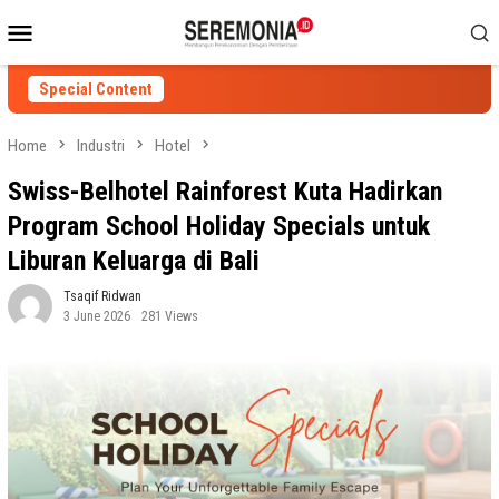
Skip
Mobile
to
Menu
content
Special Content
Home
Industri
Hotel
Swiss-Belhotel Rainforest Kuta Hadirkan
Program School Holiday Specials untuk
Liburan Keluarga di Bali
Tsaqif Ridwan
3 June 2026
281 Views