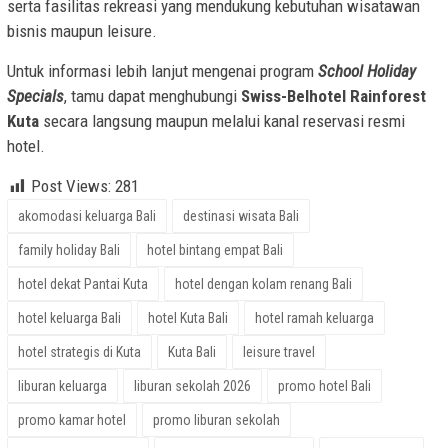
serta fasilitas rekreasi yang mendukung kebutuhan wisatawan
bisnis maupun leisure.
Untuk informasi lebih lanjut mengenai program
School Holiday
Specials
, tamu dapat menghubungi
Swiss-Belhotel Rainforest
Kuta
secara langsung maupun melalui kanal reservasi resmi
hotel.
Post Views:
281
akomodasi keluarga Bali
destinasi wisata Bali
family holiday Bali
hotel bintang empat Bali
hotel dekat Pantai Kuta
hotel dengan kolam renang Bali
hotel keluarga Bali
hotel Kuta Bali
hotel ramah keluarga
hotel strategis di Kuta
Kuta Bali
leisure travel
liburan keluarga
liburan sekolah 2026
promo hotel Bali
promo kamar hotel
promo liburan sekolah