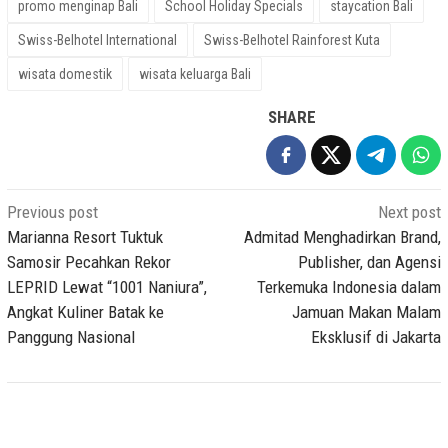
promo menginap Bali
School Holiday Specials
staycation Bali
Swiss-Belhotel International
Swiss-Belhotel Rainforest Kuta
wisata domestik
wisata keluarga Bali
SHARE
Post
Previous post
Next post
navigation
Marianna Resort Tuktuk
Admitad Menghadirkan Brand,
Samosir Pecahkan Rekor
Publisher, dan Agensi
LEPRID Lewat “1001 Naniura”,
Terkemuka Indonesia dalam
Angkat Kuliner Batak ke
Jamuan Makan Malam
Panggung Nasional
Eksklusif di Jakarta