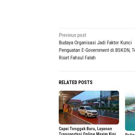
Post
Previous post
navigation
Budaya Organisasi Jadi Faktor Kunci
Penguatan E-Government di BSKDN, 
Riset Fahsul Falah
RELATED POSTS
Capai Tonggak Baru, Layanan
Transportasi Online Maxim Kini