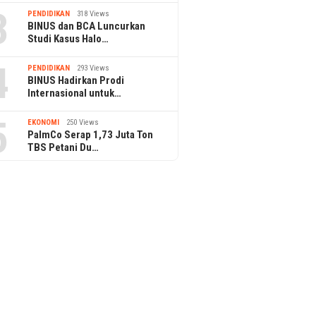
3
PENDIDIKAN
318 Views
BINUS dan BCA Luncurkan
Studi Kasus Halo…
4
PENDIDIKAN
293 Views
BINUS Hadirkan Prodi
Internasional untuk…
5
EKONOMI
250 Views
PalmCo Serap 1,73 Juta Ton
TBS Petani Du…