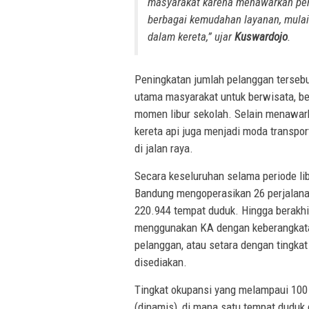
masyarakat karena menawarkan perj
berbagai kemudahan layanan, mulai d
dalam kereta,” ujar
Kuswardojo
.
Peningkatan jumlah pelanggan tersebu
utama masyarakat untuk berwisata, be
momen libur sekolah. Selain menawark
kereta api juga menjadi moda transpor
di jalan raya.
Secara keseluruhan selama periode lib
Bandung mengoperasikan 26 perjalanan
220.944 tempat duduk. Hingga berakhi
menggunakan KA dengan keberangkata
pelanggan, atau setara dengan tingka
disediakan.
Tingkat okupansi yang melampaui 100 
(dinamis), di mana satu tempat duduk 