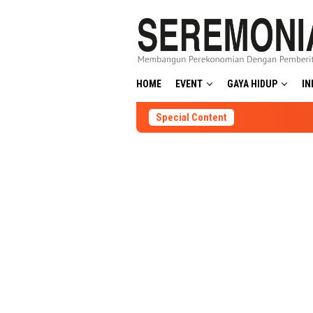
Skip
to
content
HOME
EVENT
GAYA HIDUP
IN
Special Content