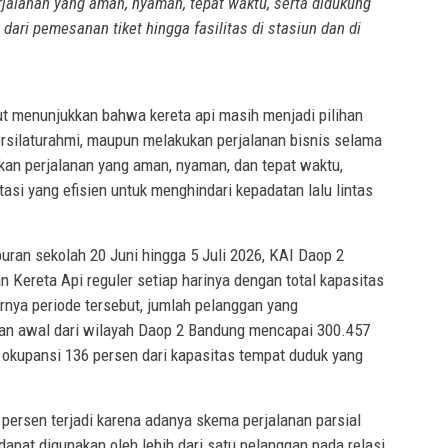
alanan yang aman, nyaman, tepat waktu, serta didukung
ari pemesanan tiket hingga fasilitas di stasiun dan di
t menunjukkan bahwa kereta api masih menjadi pilihan
rsilaturahmi, maupun melakukan perjalanan bisnis selama
an perjalanan yang aman, nyaman, dan tepat waktu,
tasi yang efisien untuk menghindari kepadatan lalu lintas
uran sekolah 20 Juni hingga 5 Juli 2026, KAI Daop 2
 Kereta Api reguler setiap harinya dengan total kapasitas
rnya periode tersebut, jumlah pelanggan yang
n awal dari wilayah Daop 2 Bandung mencapai 300.457
t okupansi 136 persen dari kapasitas tempat duduk yang
persen terjadi karena adanya skema perjalanan parsial
dapat digunakan oleh lebih dari satu pelanggan pada relasi