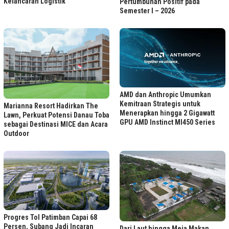
Kelancaran Logistik
Pertumbuhan Positif pada
Semester I – 2026
AMD dan Anthropic Umumkan
Kemitraan Strategis untuk
Marianna Resort Hadirkan The
Menerapkan hingga 2 Gigawatt
Lawn, Perkuat Potensi Danau Toba
GPU AMD Instinct MI450 Series
sebagai Destinasi MICE dan Acara
Outdoor
Progres Tol Patimban Capai 68
Persen, Subang Jadi Incaran
Dari Laut hingga Meja Makan,