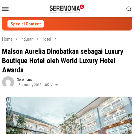
Skip
Mobile
to
Menu
content
Special Content
Home
Industri
Hotel
Maison Aurelia Dinobatkan sebagai Luxury
Boutique Hotel oleh World Luxury Hotel
Awards
Seremonia
15 January 2018
387 Views