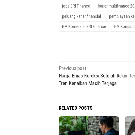
jobs BRI Finance
karier multifinance 2
peluang karier finansial
pembiayaan ke
RM Komersial BRI Finance
RM Konsume
Post
Previous post
navigation
Harga Emas Koreksi Setelah Rekor Tert
Tren Kenaikan Masih Terjaga
RELATED POSTS