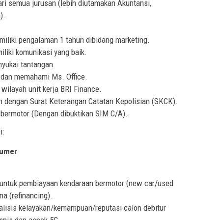
ri semua jurusan (lebih diutamakan Akuntansi,
).
miliki pengalaman 1 tahun dibidang marketing.
liki komunikasi yang baik.
yukai tantangan.
t dan memahami Ms. Office.
 wilayah unit kerja BRI Finance.
an dengan Surat Keterangan Catatan Kepolisian (SKCK).
ermotor (Dengan dibuktikan SIM C/A).
i:
sumer
untuk pembiayaan kendaraan bermotor (new car/used
na (refinancing).
lisis kelayakan/kemampuan/reputasi calon debitur
isnis dan aspek 5C.