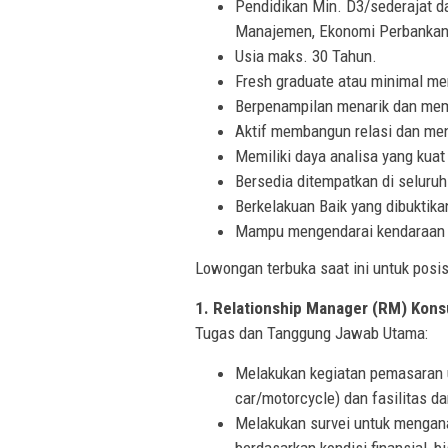
Pendidikan Min. D3/sederajat da
Manajemen, Ekonomi Perbankan
Usia maks. 30 Tahun.
Fresh graduate atau minimal me
Berpenampilan menarik dan memi
Aktif membangun relasi dan men
Memiliki daya analisa yang kua
Bersedia ditempatkan di seluruh
Berkelakuan Baik yang dibuktik
Mampu mengendarai kendaraan b
Lowongan terbuka saat ini untuk posis
1. Relationship Manager (RM) Kon
Tugas dan Tanggung Jawab Utama:
Melakukan kegiatan pemasaran 
car/motorcycle) dan fasilitas da
Melakukan survei untuk mengana
berdasarkan kondisi finansial, b