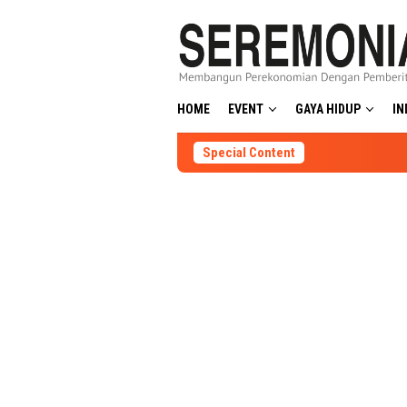
Skip
to
content
HOME
EVENT
GAYA HIDUP
IN
Special Content