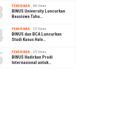
3
PENDIDIKAN
345 Views
BINUS University Luncurkan
Beasiswa Tahu…
4
PENDIDIKAN
272 Views
BINUS dan BCA Luncurkan
Studi Kasus Halo…
5
PENDIDIKAN
272 Views
BINUS Hadirkan Prodi
Internasional untuk…