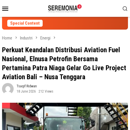
Skip
Mobile
to
Menu
content
Special Content
Home
Industri
Energi
Perkuat Keandalan Distribusi Aviation Fuel
Nasional, Elnusa Petrofin Bersama
Pertamina Patra Niaga Gelar Go Live Project
Aviation Bali – Nusa Tenggara
Tsaqif Ridwan
18 June 2026
212 Views