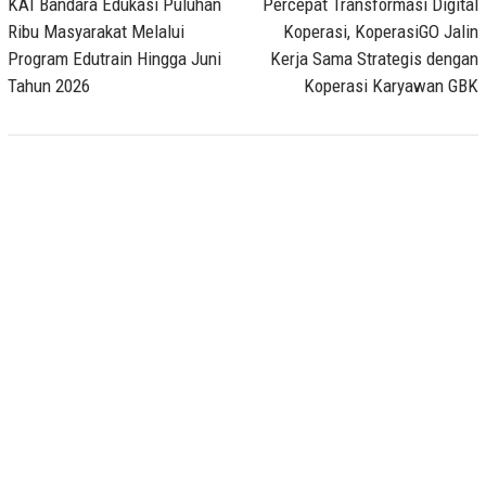
navigation
KAI Bandara Edukasi Puluhan
Percepat Transformasi Digital
Ribu Masyarakat Melalui
Koperasi, KoperasiGO Jalin
Program Edutrain Hingga Juni
Kerja Sama Strategis dengan
Tahun 2026
Koperasi Karyawan GBK