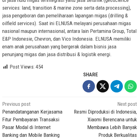
di jasa hulu migas terintegrasi yaitu jasa seismik (geoscience
services: land, transition & marine zone serta data processing),
jasa pengeboran dan pemeliharaan lapangan migas (drilling &
oilfield services). Saat ini ELNUSA melayani perusahaan migas
nasional maupun internasional, antara lain Pertamina Group, Total
E&P Indonesie, Chevron, dan Vico Indonesia. ELNUSA memiliki
enam anak perusahaan yang bergerak dalam bisnis jasa
penunjang migas dan jasa distribusi & logistik energi.
Post Views:
454
SHARE
Post
Previous post
Next post
navigation
Penandatanganan Kerjasama
Resmi Diproduksi di Indonesia,
Fitur Pembayaran Transaksi
Xiaomi Berencana untuk
Pasar Modal di Internet
Membawa Lebih Banyak
Banking dan Mobile Banking
Produk Berkualitas