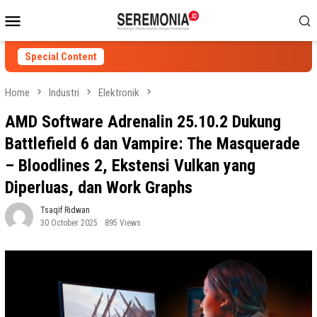
Skip
Mobile
to
Menu
content
Special Content
Home
Industri
Elektronik
AMD Software Adrenalin 25.10.2 Dukung
Battlefield 6 dan Vampire: The Masquerade
– Bloodlines 2, Ekstensi Vulkan yang
Diperluas, dan Work Graphs
Tsaqif Ridwan
30 October 2025
895 Views