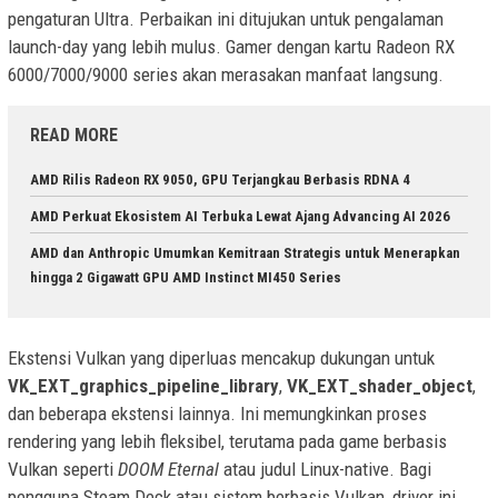
pengaturan Ultra. Perbaikan ini ditujukan untuk pengalaman
launch-day yang lebih mulus. Gamer dengan kartu Radeon RX
6000/7000/9000 series akan merasakan manfaat langsung.
READ MORE
AMD Rilis Radeon RX 9050, GPU Terjangkau Berbasis RDNA 4
AMD Perkuat Ekosistem AI Terbuka Lewat Ajang Advancing AI 2026
AMD dan Anthropic Umumkan Kemitraan Strategis untuk Menerapkan
hingga 2 Gigawatt GPU AMD Instinct MI450 Series
Ekstensi Vulkan yang diperluas mencakup dukungan untuk
VK_EXT_graphics_pipeline_library
,
VK_EXT_shader_object
,
dan beberapa ekstensi lainnya. Ini memungkinkan proses
rendering yang lebih fleksibel, terutama pada game berbasis
Vulkan seperti
DOOM Eternal
atau judul Linux-native. Bagi
pengguna Steam Deck atau sistem berbasis Vulkan, driver ini