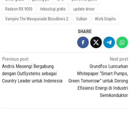
Radeon RX 9000
teknologi grafis
update driver
Vampire The Masquerade Bloodlines 2
Vulkan
Work Graphs
SHARE
Post
Previous post
Next post
navigation
Andris Masengi Bergabung
Grundfos Luncurkan
dengan OutSystems sebagai
Whitepaper “Smart Pumps,
Country Leader untuk Indonesia
Green Tomorrow” untuk Dorong
Efisiensi Energi di Industri
Semikonduktor