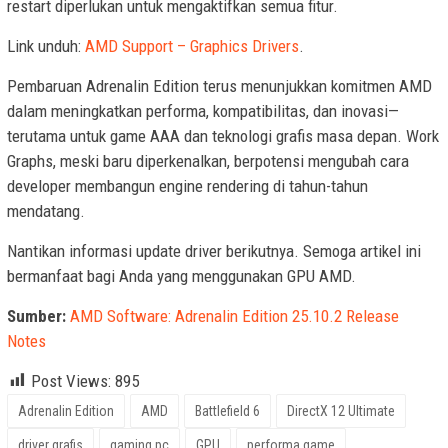
restart diperlukan untuk mengaktifkan semua fitur.
Link unduh:
AMD Support – Graphics Drivers
.
Pembaruan Adrenalin Edition terus menunjukkan komitmen AMD
dalam meningkatkan performa, kompatibilitas, dan inovasi—
terutama untuk game AAA dan teknologi grafis masa depan. Work
Graphs, meski baru diperkenalkan, berpotensi mengubah cara
developer membangun engine rendering di tahun-tahun
mendatang.
Nantikan informasi update driver berikutnya. Semoga artikel ini
bermanfaat bagi Anda yang menggunakan GPU AMD.
Sumber:
AMD Software: Adrenalin Edition 25.10.2 Release
Notes
Post Views:
895
Adrenalin Edition
AMD
Battlefield 6
DirectX 12 Ultimate
driver grafis
gaming pc
GPU
performa game