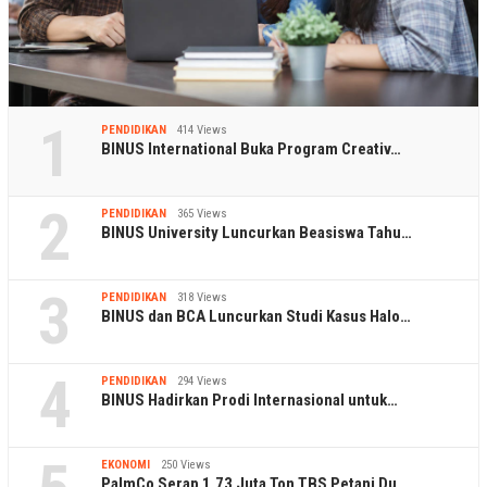
1
PENDIDIKAN
414 Views
BINUS International Buka Program Creativ…
2
PENDIDIKAN
365 Views
BINUS University Luncurkan Beasiswa Tahu…
3
PENDIDIKAN
318 Views
BINUS dan BCA Luncurkan Studi Kasus Halo…
4
PENDIDIKAN
294 Views
BINUS Hadirkan Prodi Internasional untuk…
EKONOMI
250 Views
PalmCo Serap 1,73 Juta Ton TBS Petani Du…