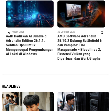
«
»
22 January 2026
30 October 2025
AMD Hadirkan AI Bundle di
AMD Software Adrenalin
1
A
Adrenalin Edition 26.1.1,
25.10.2 Dukung Battlefield 6
A
Sebuah Opsi untuk
dan Vampire: The
B
Mempercepat Pengembangan
Masquerade – Bloodlines 2,
G
AI Lokal di Windows
Ekstensi Vulkan yang
Diperluas, dan Work Graphs
HEADLINES