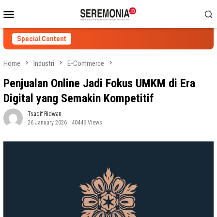
Skip
Mobile
to
Menu
content
Special Content
Home
Industri
E-Commerce
Penjualan Online Jadi Fokus UMKM di Era
Digital yang Semakin Kompetitif
Tsaqif Ridwan
26 January 2026
40446 Views