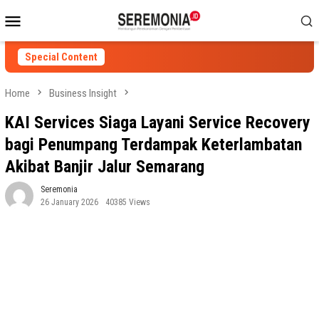
Skip
Mobile
to
Menu
content
Special Content
Home
Business Insight
KAI Services Siaga Layani Service Recovery
bagi Penumpang Terdampak Keterlambatan
Akibat Banjir Jalur Semarang
Seremonia
26 January 2026
40385 Views