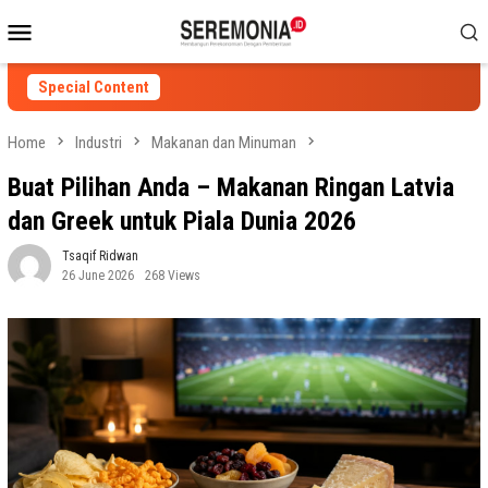
Skip
Mobile
to
Menu
content
Special Content
Home
Industri
Makanan dan Minuman
Buat Pilihan Anda – Makanan Ringan Latvia
dan Greek untuk Piala Dunia 2026
Tsaqif Ridwan
26 June 2026
268 Views