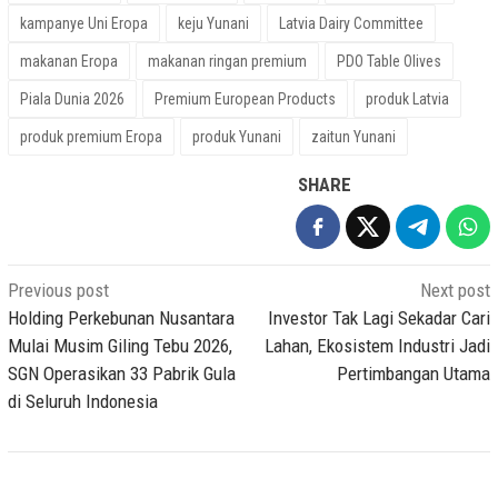
kampanye Uni Eropa
keju Yunani
Latvia Dairy Committee
makanan Eropa
makanan ringan premium
PDO Table Olives
Piala Dunia 2026
Premium European Products
produk Latvia
produk premium Eropa
produk Yunani
zaitun Yunani
SHARE
Post
Previous post
Next post
navigation
Holding Perkebunan Nusantara
Investor Tak Lagi Sekadar Cari
Mulai Musim Giling Tebu 2026,
Lahan, Ekosistem Industri Jadi
SGN Operasikan 33 Pabrik Gula
Pertimbangan Utama
di Seluruh Indonesia