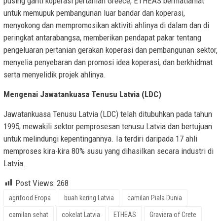
pusing ganti koperasi pertanian Greece, ETHEAS bermatlamat
untuk memupuk pembangunan luar bandar dan koperasi,
menyokong dan mempromosikan aktiviti ahlinya di dalam dan di
peringkat antarabangsa, memberikan pendapat pakar tentang
pengeluaran pertanian gerakan koperasi dan pembangunan sektor,
menyelia penyebaran dan promosi idea koperasi, dan berkhidmat
serta menyelidik projek ahlinya.
Mengenai Jawatankuasa Tenusu Latvia (LDC)
Jawatankuasa Tenusu Latvia (LDC) telah ditubuhkan pada tahun
1995, mewakili sektor pemprosesan tenusu Latvia dan bertujuan
untuk melindungi kepentingannya. Ia terdiri daripada 17 ahli
memproses kira-kira 80% susu yang dihasilkan secara industri di
Latvia.
Post Views:
268
agrifood Eropa
buah kering Latvia
camilan Piala Dunia
camilan sehat
cokelat Latvia
ETHEAS
Graviera of Crete