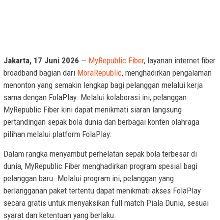
Jakarta, 17 Juni 2026
—
MyRepublic Fiber
, layanan internet fiber
broadband bagian dari
MoraRepublic
, menghadirkan pengalaman
menonton yang semakin lengkap bagi pelanggan melalui kerja
sama dengan FolaPlay. Melalui kolaborasi ini, pelanggan
MyRepublic Fiber kini dapat menikmati siaran langsung
pertandingan sepak bola dunia dan berbagai konten olahraga
pilihan melalui platform FolaPlay.
Dalam rangka menyambut perhelatan sepak bola terbesar di
dunia, MyRepublic Fiber menghadirkan program spesial bagi
pelanggan baru. Melalui program ini, pelanggan yang
berlangganan paket tertentu dapat menikmati akses FolaPlay
secara gratis untuk menyaksikan full match Piala Dunia, sesuai
syarat dan ketentuan yang berlaku.