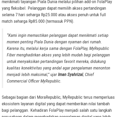
menikmati tayangan Piala Dunia melalui pilihan add-on FolaPlay
yang fleksibel. Pelanggan dapat memilih akses pertandingan
selama 7 hari seharga Rp25.000 atau akses penuh untuk full
match seharga Rp85.000 (termasuk PPN).
“Kami ingin memastikan pelanggan dapat menikmati setiap
momen penting Piala Dunia dengan nyaman dari rumah.
Karena itu, melalui kerja sama dengan FolaPlay, MyRepublic
Fiber menghadirkan akses yang lebih mudah bagi pelanggan
untuk menyaksikan pertandingan favorit mereka, didukung
kualitas konektivitas yang andal agar pengalaman menonton
menjadi lebih maksimal,” ujar
Iman Syahrizal
, Chief
Commercial Officer MyRepublic.
Sebagai bagian dari MoraRepublic, MyRepublic terus memperluas
ekosistem layanan digital yang dapat memberikan nilai tambah
bagi pelanggan. Kehadiran FolaPlay menjadi salah satu langkah
perusahaan dalam menghadirkan pengalaman digital yang lebih