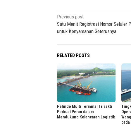
Post
Previous post
navigation
Satu Menit Registrasi Nomor Seluler 
untuk Kenyamanan Seterusnya
RELATED POSTS
Pelindo Multi Terminal Trisakti
Ting
Perkuat Peran dalam
Oper
Mendukung Kelancaran Logistik
Wangi
pada 