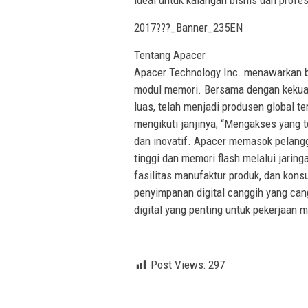
ideal untuk kalangan bisnis dan profes
2017???_Banner_235EN
Tentang Apacer
Apacer Technology Inc. menawarkan b
modul memori. Bersama dengan kekuat
luas, telah menjadi produsen global te
mengikuti janjinya, “Mengakses yang t
dan inovatif. Apacer memasok pelangga
tinggi dan memori flash melalui jarin
fasilitas manufaktur produk, dan kons
penyimpanan digital canggih yang can
digital yang penting untuk pekerjaan 
Post Views:
297