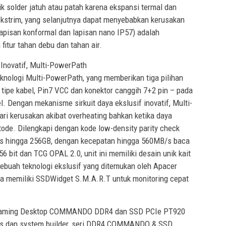
k solder jatuh atau patah karena ekspansi termal dan
ekstrim, yang selanjutnya dapat menyebabkan kerusakan
lapisan konformal dan lapisan nano IP57) adalah
itur tahan debu dan tahan air.
Inovatif, Multi-PowerPath
nologi Multi-PowerPath, yang memberikan tiga pilihan
– tipe kabel, Pin7 VCC dan konektor canggih 7+2 pin – pada
l. Dengan mekanisme sirkuit daya ekslusif inovatif, Multi-
ri kerusakan akibat overheating bahkan ketika daya
tode. Dilengkapi dengan kode low-density parity check
tas hingga 256GB, dengan kecepatan hingga 560MB/s baca
bit dan TCG OPAL 2.0, unit ini memiliki desain unik kait
sebuah teknologi ekslusif yang ditemukan oleh Apacer
uga memiliki SSDWidget S.M.A.R.T untuk monitoring cepat
Gaming Desktop COMMANDO DDR4 dan SSD PCIe PT920
ius dan system builder, seri DDR4 COMMANDO & SSD