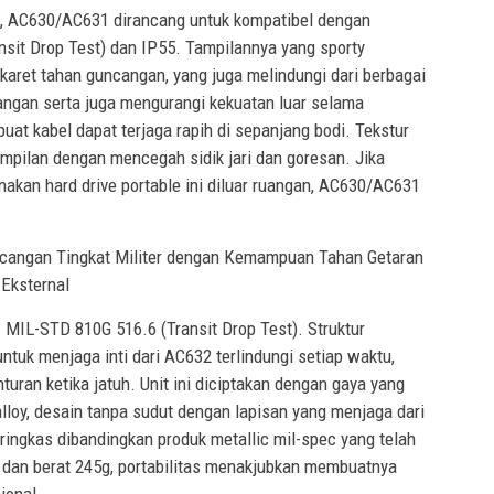
, AC630/AC631 dirancang untuk kompatibel dengan
sit Drop Test) dan IP55. Tampilannya yang sporty
aret tahan guncangan, yang juga melindungi dari berbagai
angan serta juga mengurangi kekuatan luar selama
uat kabel dapat terjaga rapih di sepanjang bodi. Tekstur
pilan dengan mencegah sidik jari dan goresan. Jika
akan hard drive portable ini diluar ruangan, AC630/AC631
ncangan Tingkat Militer dengan Kemampuan Tahan Getaran
Eksternal
MIL-STD 810G 516.6 (Transit Drop Test). Struktur
ntuk menjaga inti dari AC632 terlindungi setiap waktu,
uran ketika jatuh. Unit ini diciptakan dengan gaya yang
alloy, desain tanpa sudut dengan lapisan yang menjaga dari
h ringkas dibandingkan produk metallic mil-spec yang telah
dan berat 245g, portabilitas menakjubkan membuatnya