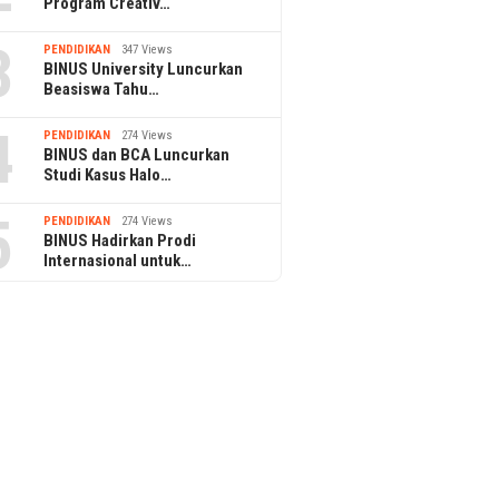
Program Creativ…
3
PENDIDIKAN
347 Views
BINUS University Luncurkan
Beasiswa Tahu…
4
PENDIDIKAN
274 Views
BINUS dan BCA Luncurkan
Studi Kasus Halo…
5
PENDIDIKAN
274 Views
BINUS Hadirkan Prodi
Internasional untuk…