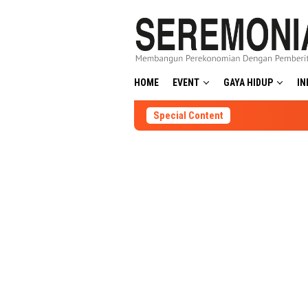
Skip
to
content
HOME
EVENT
GAYA HIDUP
IN
Special Content