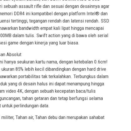
i sebuah assault rifle dan sesuai dengan desainnya agar
memori DDR4 ini kompatibel dengan platform Intel® dan
kuensi tertinggi, tegangan rendah dan latensi rendah. SSD
awarkan bandwidth empat kali lipat hingga mencapai
MB dalam tulis. Swift action yang di bawa oleh serial
i game dengan kinerja yang luar biasa.
san Absolut
ni hanya seukuran kartu nama, dengan ketebalan 0.6cm!
i ukuran 85% lebih kecil dibandingkan dengan hard drive
awarkan portabilitas tak terkalahkan. Terbungkus dalam
oduk yang di desain halus ini dapat menampung hingga
am video 4K, dengan sebuah kecepatan baca/tulis
guncangan, tahan getaran dan tetap berfungsi selama
 untuk perlindungan data.
iliter, Tahan air, Tahan debu dan merupakan sahabat