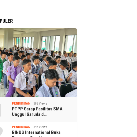
PULER
1
PENDIDIKAN
398 Views
PTPP Garap Fasilitas SMA
Unggul Garuda d…
2
PENDIDIKAN
397 Views
BINUS International Buka