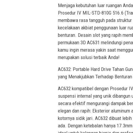
Menjaga kebutuhan luar ruangan Anda
Prosedur IV MIL-STD-810G 516.6 (Tran
membawa rasa tangguh pada struktur k
kecelakaan akbiat penggunaan luar ru
benturan. Desain slot yang rapih memb
permukaan 3D AC631 melindungi penam
kamu ingin merasa yakin saat menggun
merupakan solusi terbaik Anda!
AC632: Portable Hard Drive Tahan Gu
yang Menakjubkan Terhadap Benturan 
AC632 kompatibel dengan Prosedur IV 
suspensi internal yang unik dibangun u
secara efektif mengurangi dampak bent
elegan dan rapih: Eksterior aluminum 
kotornya sidik jari. AC632 dibuat lebi
ada. Dengan ketebalan hanya 17.3mm 