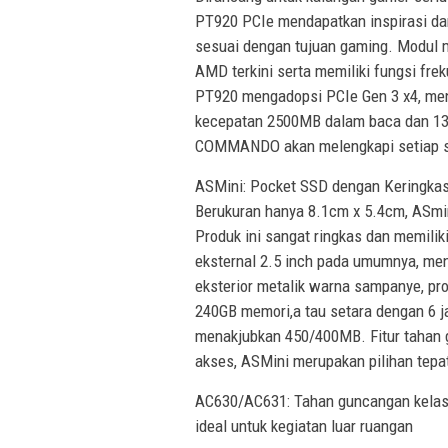
PT920 PCIe mendapatkan inspirasi dar
sesuai dengan tujuan gaming. Modul 
AMD terkini serta memiliki fungsi fre
PT920 mengadopsi PCIe Gen 3 x4, men
kecepatan 2500MB dalam baca dan 1300
COMMANDO akan melengkapi setiap ses
ASMini: Pocket SSD dengan Keringka
Berukuran hanya 8.1cm x 5.4cm, ASmi
Produk ini sangat ringkas dan memilik
eksternal 2.5 inch pada umumnya, men
eksterior metalik warna sampanye, pr
240GB memori,a tau setara dengan 6 j
menakjubkan 450/400MB. Fitur tahan 
akses, ASMini merupakan pilihan tepat
AC630/AC631: Tahan guncangan kelas m
ideal untuk kegiatan luar ruangan