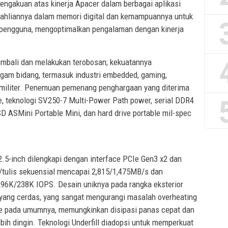
ngakuan atas kinerja Apacer dalam berbagai aplikasi
ahliannya dalam memori digital dan kemampuannya untuk
pengguna, mengoptimalkan pengalaman dengan kinerja
mbali dan melakukan terobosan; kekuatannya
gam bidang, termasuk industri embedded, gaming,
t militer. Penemuan pemenang penghargaan yang diterima
e, teknologi SV250-7 Multi-Power Path power, serial DDR4
SMini Portable Mini, dan hard drive portable mil-spec
5-inch dilengkapi dengan interface PCIe Gen3 x2 dan
tulis sekuensial mencapai 2,815/1,475MB/s dan
296K/238K IOPS. Desain uniknya pada rangka eksterior
yang cerdas, yang sangat mengurangi masalah overheating
CIe pada umumnya, memungkinkan disipasi panas cepat dan
ih dingin. Teknologi Underfill diadopsi untuk memperkuat