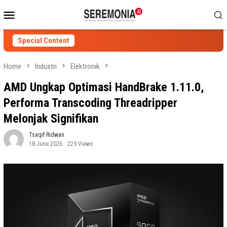
Skip
Mobile
to
Menu
content
Special Content
Home
Industri
Elektronik
AMD Ungkap Optimasi HandBrake 1.11.0,
Performa Transcoding Threadripper
Melonjak Signifikan
Tsaqif Ridwan
18 June 2026
229 Views