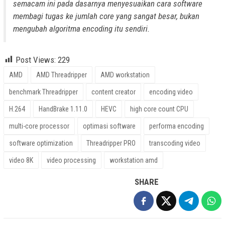
semacam ini pada dasarnya menyesuaikan cara software
membagi tugas ke jumlah core yang sangat besar, bukan
mengubah algoritma encoding itu sendiri.
Post Views:
229
AMD
AMD Threadripper
AMD workstation
benchmark Threadripper
content creator
encoding video
H.264
HandBrake 1.11.0
HEVC
high core count CPU
multi-core processor
optimasi software
performa encoding
software optimization
Threadripper PRO
transcoding video
video 8K
video processing
workstation amd
SHARE