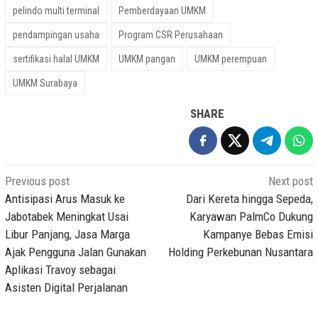
pelindo multi terminal
Pemberdayaan UMKM
pendampingan usaha
Program CSR Perusahaan
sertifikasi halal UMKM
UMKM pangan
UMKM perempuan
UMKM Surabaya
SHARE
Post
Previous post
Next post
navigation
Antisipasi Arus Masuk ke
Dari Kereta hingga Sepeda,
Jabotabek Meningkat Usai
Karyawan PalmCo Dukung
Libur Panjang, Jasa Marga
Kampanye Bebas Emisi
Ajak Pengguna Jalan Gunakan
Holding Perkebunan Nusantara
Aplikasi Travoy sebagai
Asisten Digital Perjalanan