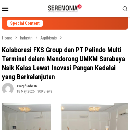
Skip
Mobile
to
Menu
content
Special Content
Home
Industri
Agribisnis
Kolaborasi FKS Group dan PT Pelindo Multi
Terminal dalam Mendorong UMKM Surabaya
Naik Kelas Lewat Inovasi Pangan Kedelai
yang Berkelanjutan
Tsaqif Ridwan
18 May 2026
309 Views