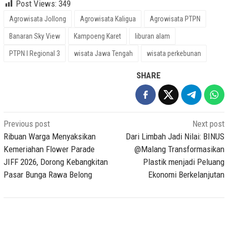
Post Views:
349
Agrowisata Jollong
Agrowisata Kaligua
Agrowisata PTPN
Banaran Sky View
Kampoeng Karet
liburan alam
PTPN I Regional 3
wisata Jawa Tengah
wisata perkebunan
SHARE
Post
Previous post
Next post
navigation
Ribuan Warga Menyaksikan
Dari Limbah Jadi Nilai: BINUS
Kemeriahan Flower Parade
@Malang Transformasikan
JIFF 2026, Dorong Kebangkitan
Plastik menjadi Peluang
Pasar Bunga Rawa Belong
Ekonomi Berkelanjutan