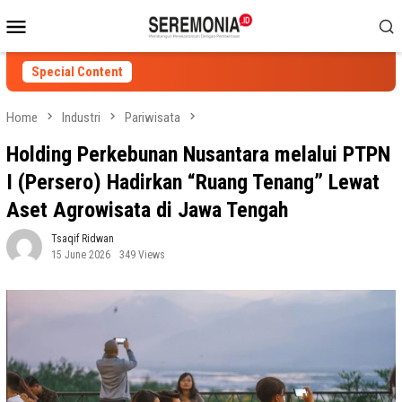
Skip
Mobile
to
Menu
content
Special Content
Home
Industri
Pariwisata
Holding Perkebunan Nusantara melalui PTPN
I (Persero) Hadirkan “Ruang Tenang” Lewat
Aset Agrowisata di Jawa Tengah
Tsaqif Ridwan
15 June 2026
349 Views