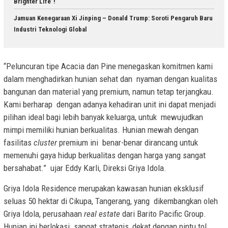
Brighter Life”!
Jamuan Kenegaraan Xi Jinping – Donald Trump: Soroti Pengaruh Baru
Industri Teknologi Global
“Peluncuran tipe Acacia dan Pine menegaskan komitmen kami
dalam menghadirkan hunian sehat dan nyaman dengan kualitas
bangunan dan material yang premium, namun tetap terjangkau.
Kami berharap dengan adanya kehadiran unit ini dapat menjadi
pilihan ideal bagi lebih banyak keluarga, untuk mewujudkan
mimpi memiliki hunian berkualitas. Hunian mewah dengan
fasilitas
cluster
premium ini benar-benar dirancang untuk
memenuhi gaya hidup berkualitas dengan harga yang sangat
bersahabat.” ujar Eddy Karli, Direksi Griya Idola.
Griya Idola Residence merupakan kawasan hunian eksklusif
seluas 50 hektar di Cikupa, Tangerang, yang dikembangkan oleh
Griya Idola, perusahaan
real estate
dari Barito Pacific Group.
Hunian ini berlokasi sangat strategis, dekat dengan pintu tol