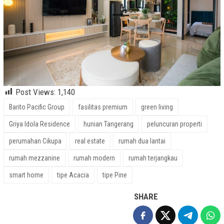
Post Views:
1,140
Barito Pacific Group
fasilitas premium
green living
Griya Idola Residence
hunian Tangerang
peluncuran properti
perumahan Cikupa
real estate
rumah dua lantai
rumah mezzanine
rumah modern
rumah terjangkau
smart home
tipe Acacia
tipe Pine
SHARE