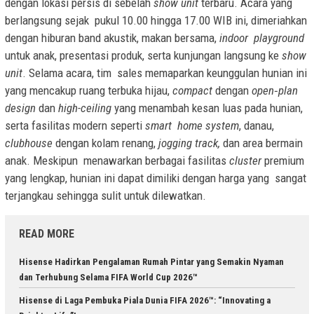
dengan lokasi persis di sebelah
show unit
terbaru. Acara yang
berlangsung sejak pukul 10.00 hingga 17.00 WIB ini, dimeriahkan
dengan hiburan band akustik, makan bersama,
indoor playground
untuk anak, presentasi produk, serta kunjungan langsung ke
show
unit
. Selama acara, tim sales memaparkan keunggulan hunian ini
yang mencakup ruang terbuka hijau,
compact
dengan
open
‑
plan
design
dan
high-ceiling
yang menambah kesan luas pada hunian,
serta fasilitas modern seperti
smart home system
, danau,
clubhouse
dengan kolam renang,
jogging track,
dan area bermain
anak. Meskipun menawarkan berbagai fasilitas
cluster
premium
yang lengkap, hunian ini dapat dimiliki dengan harga yang sangat
terjangkau sehingga sulit untuk dilewatkan.
READ MORE
Hisense Hadirkan Pengalaman Rumah Pintar yang Semakin Nyaman
dan Terhubung Selama FIFA World Cup 2026™
Hisense di Laga Pembuka Piala Dunia FIFA 2026™: “Innovating a