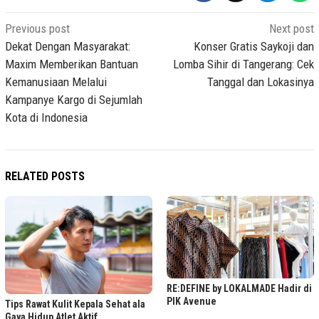
Post
Previous post
Next post
navigation
Dekat Dengan Masyarakat:
Konser Gratis Saykoji dan
Maxim Memberikan Bantuan
Lomba Sihir di Tangerang: Cek
Kemanusiaan Melalui
Tanggal dan Lokasinya
Kampanye Kargo di Sejumlah
Kota di Indonesia
RELATED POSTS
RE:DEFINE by LOKALMADE Hadir di
PIK Avenue
Tips Rawat Kulit Kepala Sehat ala
Gaya Hidup Atlet Aktif