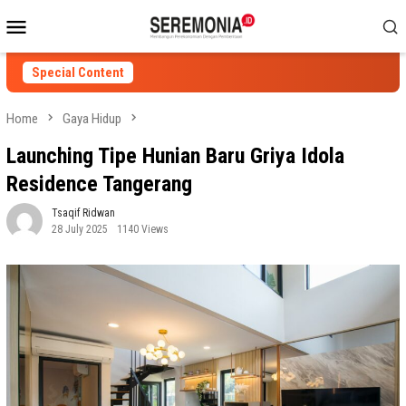
Skip
Mobile
to
Menu
content
Special Content
Home
Gaya Hidup
Launching Tipe Hunian Baru Griya Idola
Residence Tangerang
Tsaqif Ridwan
28 July 2025
1140 Views