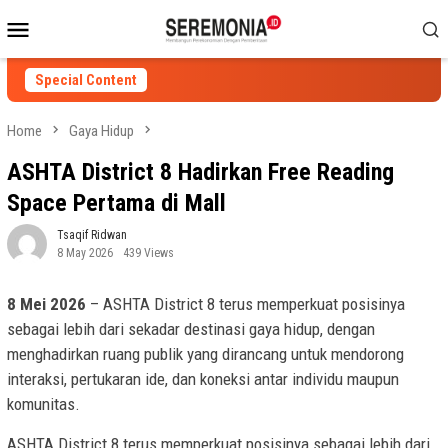
Skip
Mobile
to
Menu
content
Special Content
Home
Gaya Hidup
ASHTA District 8 Hadirkan Free Reading
Space Pertama di Mall
Tsaqif Ridwan
8 May 2026
439 Views
8 Mei 2026
– ASHTA District 8 terus memperkuat posisinya
sebagai lebih dari sekadar destinasi gaya hidup, dengan
menghadirkan ruang publik yang dirancang untuk mendorong
interaksi, pertukaran ide, dan koneksi antar individu maupun
komunitas.
ASHTA District 8 terus memperkuat posisinya sebagai lebih dari