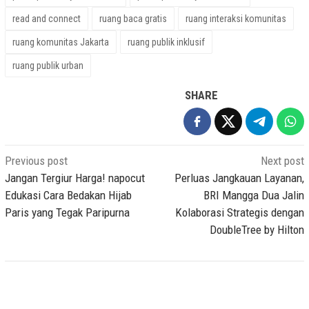
read and connect
ruang baca gratis
ruang interaksi komunitas
ruang komunitas Jakarta
ruang publik inklusif
ruang publik urban
SHARE
Post
Previous post
Next post
navigation
Jangan Tergiur Harga! napocut
Perluas Jangkauan Layanan,
Edukasi Cara Bedakan Hijab
BRI Mangga Dua Jalin
Paris yang Tegak Paripurna
Kolaborasi Strategis dengan
DoubleTree by Hilton