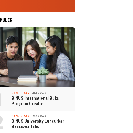
PULER
1
PENDIDIKAN
414 Views
BINUS International Buka
Program Creativ…
2
PENDIDIKAN
365 Views
BINUS University Luncurkan
Beasiswa Tahu…