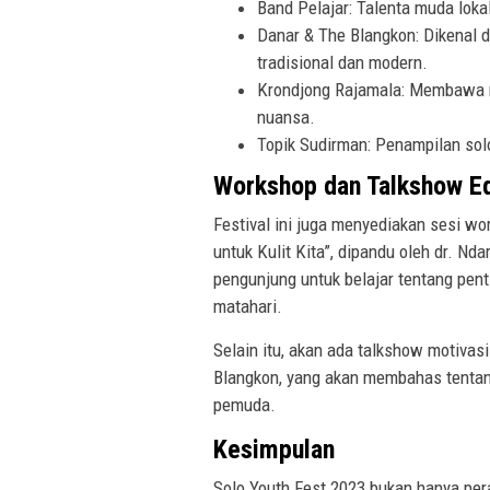
Band Pelajar: Talenta muda loka
Danar & The Blangkon: Dikenal
tradisional dan modern.
Krondjong Rajamala: Membawa n
nuansa.
Topik Sudirman: Penampilan sol
Workshop dan Talkshow Ed
Festival ini juga menyediakan sesi w
untuk Kulit Kita”, dipandu oleh dr. N
pengunjung untuk belajar tentang pent
matahari.
Selain itu, akan ada talkshow motiva
Blangkon, yang akan membahas tentang
pemuda.
Kesimpulan
Solo Youth Fest 2023 bukan hanya per