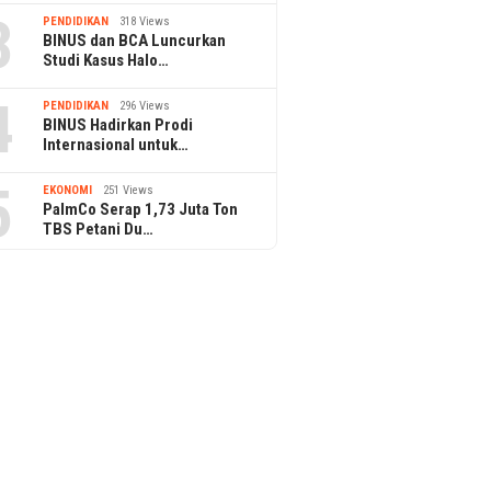
3
PENDIDIKAN
318 Views
BINUS dan BCA Luncurkan
Studi Kasus Halo…
4
PENDIDIKAN
296 Views
BINUS Hadirkan Prodi
Internasional untuk…
5
EKONOMI
251 Views
PalmCo Serap 1,73 Juta Ton
TBS Petani Du…