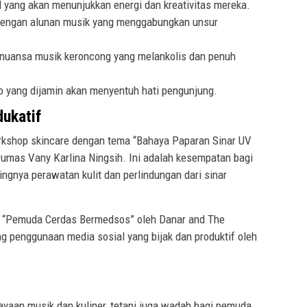
l yang akan menunjukkan energi dan kreativitas mereka.
 dengan alunan musik yang menggabungkan unsur
uansa musik keroncong yang melankolis dan penuh
o yang dijamin akan menyentuh hati pengunjung.
ukatif
orkshop skincare dengan tema “Bahaya Paparan Sinar UV
darumas Vany Karlina Ningsih. Ini adalah kesempatan bagi
ingnya perawatan kulit dan perlindungan dari sinar
si “Pemuda Cerdas Bermedsos” oleh Danar and The
 penggunaan media sosial yang bijak dan produktif oleh
ayaan musik dan kuliner, tetapi juga wadah bagi pemuda