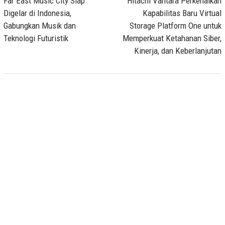
navigation
Far East Music City Siap
Hitachi Vantara Perkenalkan
Digelar di Indonesia,
Kapabilitas Baru Virtual
Gabungkan Musik dan
Storage Platform One untuk
Teknologi Futuristik
Memperkuat Ketahanan Siber,
Kinerja, dan Keberlanjutan