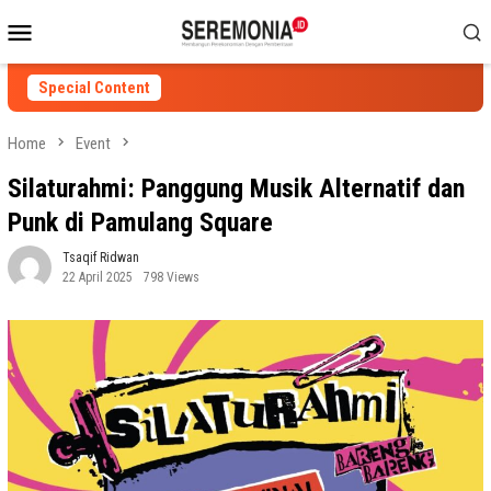
Skip
Mobile
to
Menu
content
Special Content
Home
Event
Silaturahmi: Panggung Musik Alternatif dan
Punk di Pamulang Square
Tsaqif Ridwan
22 April 2025
798 Views