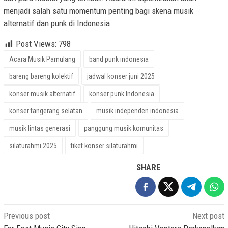
menjadi salah satu momentum penting bagi skena musik
alternatif dan punk di Indonesia.
Post Views:
798
Acara Musik Pamulang
band punk indonesia
bareng bareng kolektif
jadwal konser juni 2025
konser musik alternatif
konser punk Indonesia
konser tangerang selatan
musik independen indonesia
musik lintas generasi
panggung musik komunitas
silaturahmi 2025
tiket konser silaturahmi
SHARE
Post
Previous post
Next post