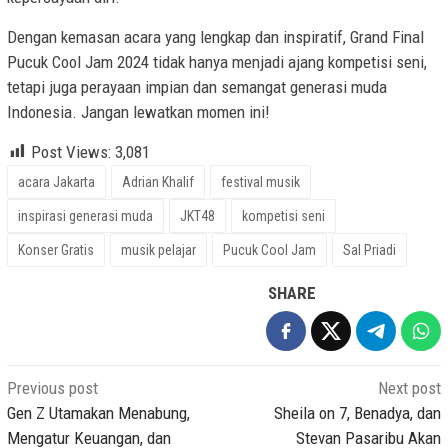
Dengan kemasan acara yang lengkap dan inspiratif, Grand Final
Pucuk Cool Jam 2024 tidak hanya menjadi ajang kompetisi seni,
tetapi juga perayaan impian dan semangat generasi muda
Indonesia. Jangan lewatkan momen ini!
Post Views:
3,081
acara Jakarta
Adrian Khalif
festival musik
inspirasi generasi muda
JKT48
kompetisi seni
Konser Gratis
musik pelajar
Pucuk Cool Jam
Sal Priadi
SHARE
Post
Previous post
Next post
navigation
Gen Z Utamakan Menabung,
Sheila on 7, Benadya, dan
Mengatur Keuangan, dan
Stevan Pasaribu Akan