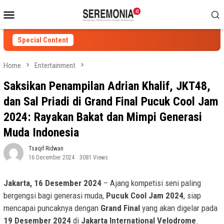
Skip
Mobile
to
Menu
content
Special Content
Home
Entertainment
Saksikan Penampilan Adrian Khalif, JKT48,
dan Sal Priadi di Grand Final Pucuk Cool Jam
2024: Rayakan Bakat dan Mimpi Generasi
Muda Indonesia
Tsaqif Ridwan
16 December 2024
3081 Views
Jakarta, 16 Desember 2024
– Ajang kompetisi seni paling
bergengsi bagi generasi muda,
Pucuk Cool Jam 2024
, siap
mencapai puncaknya dengan
Grand Final
yang akan digelar pada
19 Desember 2024
di
Jakarta International Velodrome
.