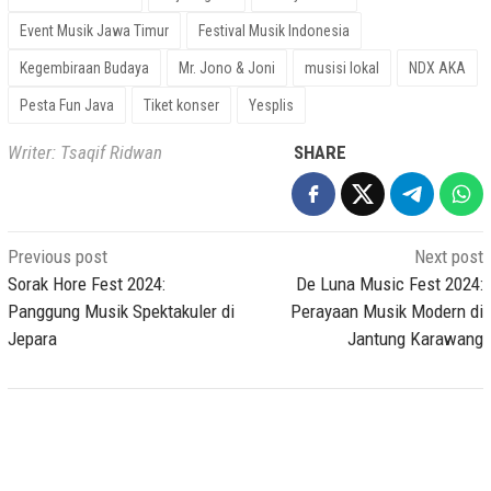
Event Musik Jawa Timur
Festival Musik Indonesia
Kegembiraan Budaya
Mr. Jono & Joni
musisi lokal
NDX AKA
Pesta Fun Java
Tiket konser
Yesplis
Writer: Tsaqif Ridwan
SHARE
Post
Previous post
Next post
navigation
Sorak Hore Fest 2024:
De Luna Music Fest 2024:
Panggung Musik Spektakuler di
Perayaan Musik Modern di
Jepara
Jantung Karawang