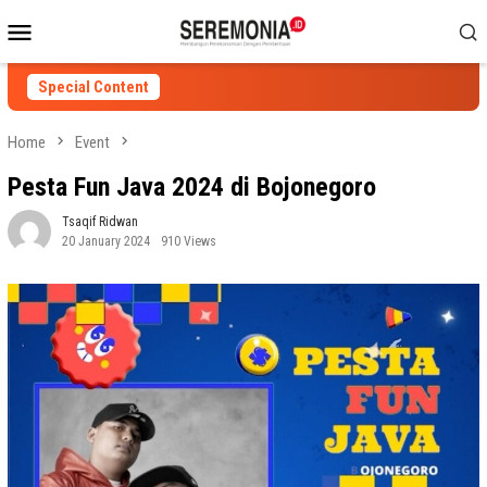
Skip
Mobile
to
Menu
content
Special Content
Home
Event
Pesta Fun Java 2024 di Bojonegoro
Tsaqif Ridwan
20 January 2024
910 Views