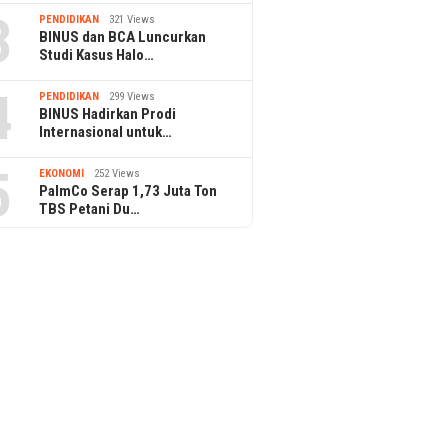
3
PENDIDIKAN
321 Views
BINUS dan BCA Luncurkan
Studi Kasus Halo…
4
PENDIDIKAN
299 Views
BINUS Hadirkan Prodi
Internasional untuk…
5
EKONOMI
252 Views
PalmCo Serap 1,73 Juta Ton
TBS Petani Du…