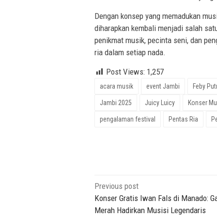
Dengan konsep yang memadukan musik,
diharapkan kembali menjadi salah satu
penikmat musik, pecinta seni, dan pe
ria dalam setiap nada.
Post Views:
1,257
acara musik
event Jambi
Feby Putr
Jambi 2025
Juicy Luicy
Konser Mu
pengalaman festival
Pentas Ria
Pe
Post
Previous post
navigation
Konser Gratis Iwan Fals di Manado: G
Merah Hadirkan Musisi Legendaris