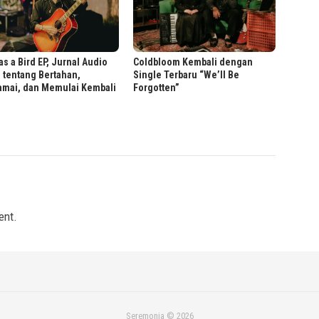
as a Bird EP, Jurnal Audio
Coldbloom Kembali dengan
 tentang Bertahan,
Single Terbaru “We’ll Be
amai, dan Memulai Kembali
Forgotten”
ent.
Seremonia © 2026