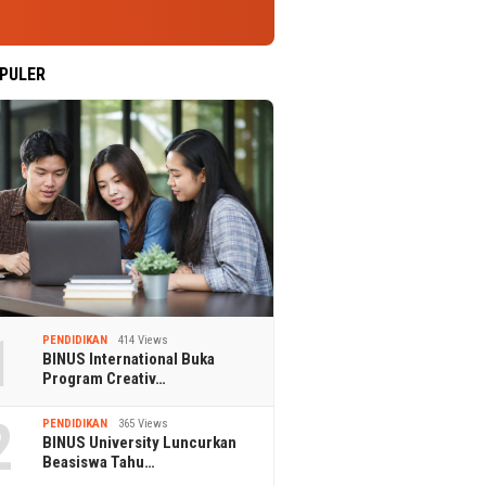
PULER
1
PENDIDIKAN
414 Views
BINUS International Buka
Program Creativ…
2
PENDIDIKAN
365 Views
BINUS University Luncurkan
Beasiswa Tahu…