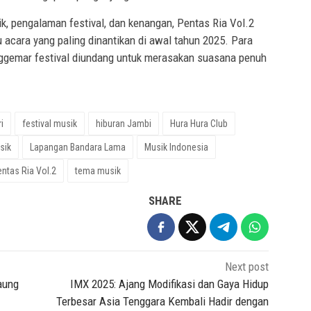
 pengalaman festival, dan kenangan, Pentas Ria Vol.2
 acara yang paling dinantikan di awal tahun 2025. Para
nggemar festival diundang untuk merasakan suasana penuh
i
festival musik
hiburan Jambi
Hura Hura Club
sik
Lapangan Bandara Lama
Musik Indonesia
ntas Ria Vol.2
tema musik
SHARE
Next post
aung
IMX 2025: Ajang Modifikasi dan Gaya Hidup
Terbesar Asia Tenggara Kembali Hadir dengan