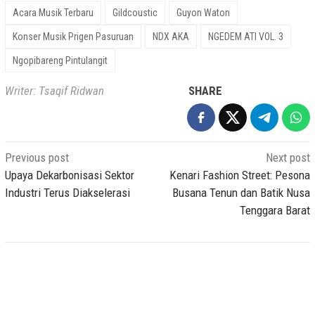
Acara Musik Terbaru
Gildcoustic
Guyon Waton
Konser Musik Prigen Pasuruan
NDX AKA
NGEDEM ATI VOL. 3
Ngopibareng Pintulangit
Writer: Tsaqif Ridwan
SHARE
Post
Previous post
Next post
navigation
Upaya Dekarbonisasi Sektor
Kenari Fashion Street: Pesona
Industri Terus Diakselerasi
Busana Tenun dan Batik Nusa
Tenggara Barat