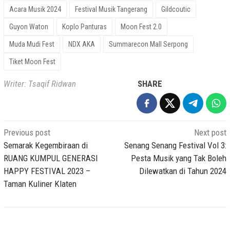
Acara Musik 2024
Festival Musik Tangerang
Gildcoutic
Guyon Waton
Koplo Panturas
Moon Fest 2.0
Muda Mudi Fest
NDX AKA
Summarecon Mall Serpong
Tiket Moon Fest
Writer: Tsaqif Ridwan
SHARE
Post
Previous post
Next post
navigation
Semarak Kegembiraan di
Senang Senang Festival Vol 3:
RUANG KUMPUL GENERASI
Pesta Musik yang Tak Boleh
HAPPY FESTIVAL 2023 –
Dilewatkan di Tahun 2024
Taman Kuliner Klaten