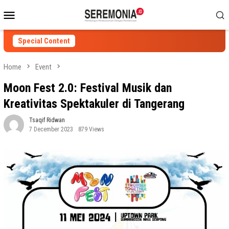
Skip
Mobile
to
Menu
content
Special Content
Home
Event
Moon Fest 2.0: Festival Musik dan
Kreativitas Spektakuler di Tangerang
Tsaqif Ridwan
7 December 2023
879 Views