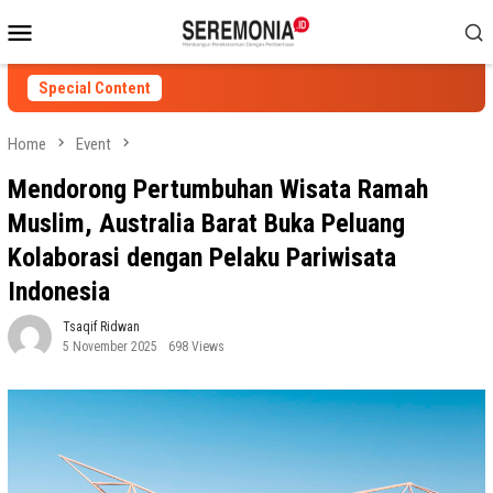
Skip
Mobile
to
Menu
content
Special Content
Home
Event
Mendorong Pertumbuhan Wisata Ramah
Muslim, Australia Barat Buka Peluang
Kolaborasi dengan Pelaku Pariwisata
Indonesia
Tsaqif Ridwan
5 November 2025
698 Views