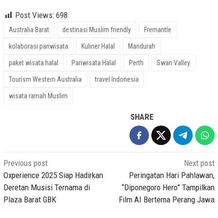
Post Views:
698
Australia Barat
destinasi Muslim friendly
Fremantle
kolaborasi pariwisata
Kuliner Halal
Mandurah
paket wisata halal
Pariwisata Halal
Perth
Swan Valley
Tourism Western Australia
travel Indonesia
wisata ramah Muslim
SHARE
Post
Previous post
Next post
navigation
Oxperience 2025 Siap Hadirkan
Peringatan Hari Pahlawan,
Deretan Musisi Ternama di
“Diponegoro Hero” Tampilkan
Plaza Barat GBK
Film AI Bertema Perang Jawa