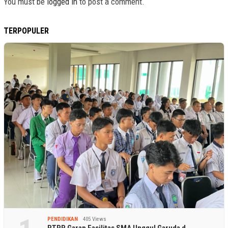
You must be
logged in
to post a comment.
TERPOPULER
PENDIDIKAN
405 Views