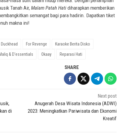
masa-masa sulit dalam hidup mereka. Dengan penampilan
usik Tanah Air,
Malam Patah Hati
diharapkan memberikan
embangkitkan semangat bagi para hadirin. Dapatkan tiket
nuh makna ini!
Duckhead
For Revenge
Karaoke Berita Disko
Maliq & D'essentials
Okaay
Reparasi Hati
SHARE
Next post
usik,
Anugerah Desa Wisata Indonesia (ADWI)
kan di
2023: Meningkatkan Pariwisata dan Ekonomi
Kreatif