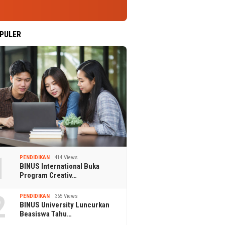
PULER
1
PENDIDIKAN
414 Views
BINUS International Buka
Program Creativ…
2
PENDIDIKAN
365 Views
BINUS University Luncurkan
Beasiswa Tahu…