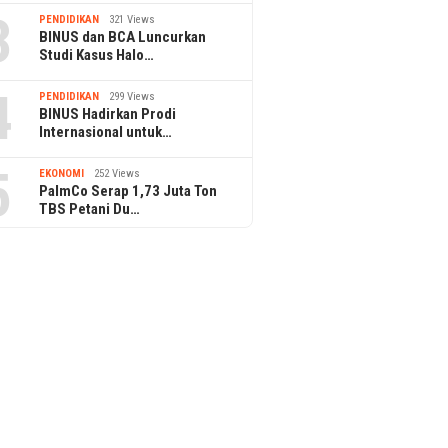
3
PENDIDIKAN
321 Views
BINUS dan BCA Luncurkan
Studi Kasus Halo…
4
PENDIDIKAN
299 Views
BINUS Hadirkan Prodi
Internasional untuk…
5
EKONOMI
252 Views
PalmCo Serap 1,73 Juta Ton
TBS Petani Du…