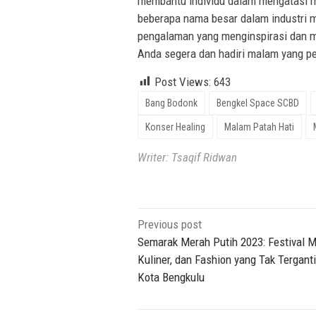
membantu individu dalam mengatasi 
beberapa nama besar dalam industri m
pengalaman yang menginspirasi dan m
Anda segera dan hadiri malam yang pe
Post Views:
643
Bang Bodonk
Bengkel Space SCBD
Konser Healing
Malam Patah Hati
Writer: Tsaqif Ridwan
Post
Previous post
navigation
Semarak Merah Putih 2023: Festival M
Kuliner, dan Fashion yang Tak Terganti
Kota Bengkulu