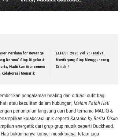
nser Perdana for Revenge
ELFEST 2025 Vol.2: Festival
ng Derana” Siap Digelar di
Musik yang Siap Mengguncang
karta, Hadirkan Aransemen
Cimahi!
n Kolaborasi Menarik
mberikan pengalaman healing dan situasi sulit bagi
hati atau kesulitan dalam hubungan,
Malam Patah Hati
dengan penampilan langsung dari band ternama MALIQ &
nampilkan kolaborasi unik seperti
Karaoke by Berita Disko
mpilan energetik dari grup-grup musik seperti Duckhead,
Hati bukan hanya konser musik biasa, tetapi juga