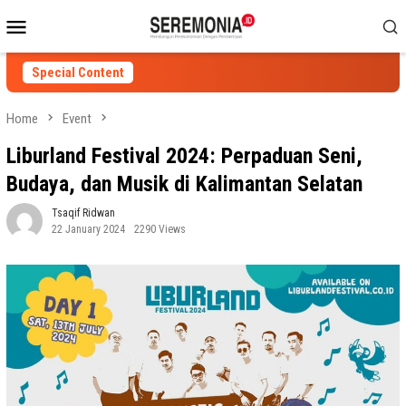
Skip
Mobile
to
Menu
content
Special Content
Home
Event
Liburland Festival 2024: Perpaduan Seni,
Budaya, dan Musik di Kalimantan Selatan
Tsaqif Ridwan
22 January 2024
2290 Views