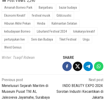
Post Views:
2,290
Amanah Borneo Park
Banjarbaru
bazar budaya
Ekonomi Kreatif
festival musik
Gildcoustic
Hiburan Akhir Pekan
Hindia
Kalimantan Selatan
kebudayaan Borneo
Liburland Festival 2024
lokakarya kreatif
pertunjukan live
Seni dan Budaya
Tiket Festival
Ungu
Weird Genius
Writer: Tsaqif Ridwan
SHARE
Post
Previous post
Next post
navigation
Menelusuri Sejarah Maritim di
INDO BEAUTY EXPO 2024:
Museum Pusat TNI AL
Sorotan Industri Kecantikan di
Jalesveva Jayamahe, Surabaya
Jakarta