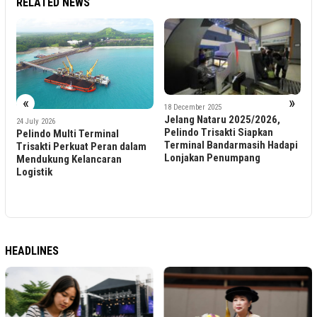
RELATED NEWS
«
»
n
18 December 2025
Jelang Nataru 2025/2026,
24 July 2026
Pelindo Trisakti Siapkan
Pelindo Multi Terminal
1
Terminal Bandarmasih Hadapi
Trisakti Perkuat Peran dalam
T
Lonjakan Penumpang
Mendukung Kelancaran
B
Logistik
P
P
K
HEADLINES