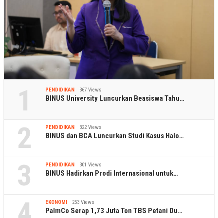
1
PENDIDIKAN
367 Views
BINUS University Luncurkan Beasiswa Tahu…
2
PENDIDIKAN
322 Views
BINUS dan BCA Luncurkan Studi Kasus Halo…
3
PENDIDIKAN
301 Views
BINUS Hadirkan Prodi Internasional untuk…
4
EKONOMI
253 Views
PalmCo Serap 1,73 Juta Ton TBS Petani Du…