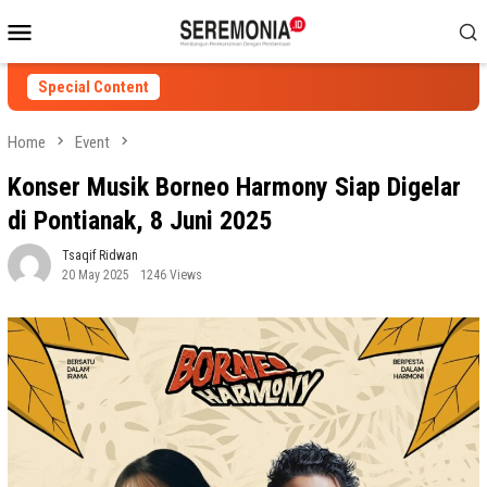
Skip
Mobile
to
Menu
content
Special Content
Home
Event
Konser Musik Borneo Harmony Siap Digelar
di Pontianak, 8 Juni 2025
Tsaqif Ridwan
20 May 2025
1246 Views